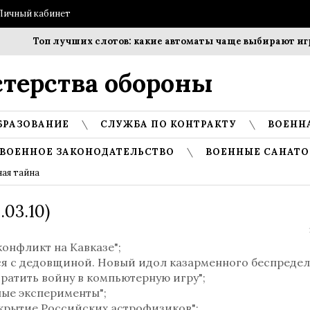
Личный кабинет
Топ лучших слотов: какие автоматы чаще выбирают игро
терства обороны
БРАЗОВАНИЕ
СЛУЖБА ПО КОНТРАКТУ
ВОЕНН
ВОЕННОЕ ЗАКОНОДАТЕЛЬСТВО
ВОЕННЫЕ САНАТО
ая тайна
03.10)
конфликт на Кавказе";
ься с дедовщиной. Новый идол казарменного беспредел
вратить войну в компьютерную игру";
тные эксперименты";
ткрытие Российских астрофизиков";