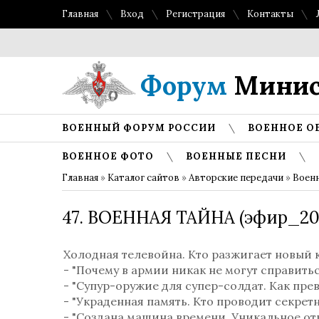
Главная
Вход
Регистрация
Контакты
Форум
Минис
ВОЕННЫЙ ФОРУМ РОССИИ
ВОЕННОЕ О
ВОЕННОЕ ФОТО
ВОЕННЫЕ ПЕСНИ
Главная
»
Каталог сайтов
»
Авторские передачи
»
Военн
47. ВОЕННАЯ ТАЙНА (эфир_20.
Холодная телевойна. Кто разжигает новый 
- "Почему в армии никак не могут справит
- "Супур-оружие для супер-солдат. Как пре
- "Украденная память. Кто проводит секре
- "Создана машина времени. Уникальное о