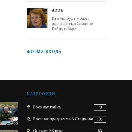
Алла
Кто -нибудь может
рассказать о Хамзине
Габдульбаре...
ФОРМА ВХОДА
КАТЕГОРИИ
Военная тайна
73
Военная программа А.Сладкова
101
Оружие XX века
83