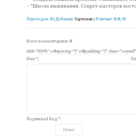
- "Школа выживания. Секрет мастеров вост
Переходов
:
0
|
Добавил
:
Харчовик
|
Рейтинг
:
0.0
/
0
Всего комментариев
:
0
idth="100%" cellspacing="1" cellpadding="2" class="commT
Имя *:
Em
Подписка:1 Код *: