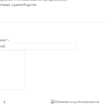
очных единоборств
able">
ail: