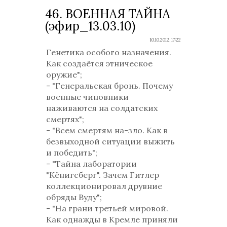
46. ВОЕННАЯ ТАЙНА
(эфир_13.03.10)
10.10.2012, 17:22
Генетика особого назначения.
Как создаётся этническое
оружие";
- "Генеральская бронь. Почему
военные чиновники
наживаются на солдатских
смертях";
- "Всем смертям на-зло. Как в
безвыходной ситуации выжить
и победить";
- "Тайна лаборатории
"Кёнигсберг". Зачем Гитлер
коллекционировал друвние
обряды Вуду";
- "На грани третьей мировой.
Как однажды в Кремле приняли