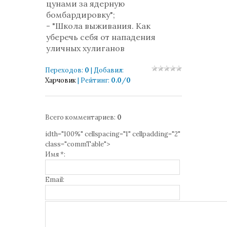
цунами за ядерную
бомбардировку";
- "Школа выживания. Как
уберечь себя от нападения
уличных хулиганов
Переходов
:
0
|
Добавил
:
Харчовик
|
Рейтинг
:
0.0
/
0
Всего комментариев
:
0
idth="100%" cellspacing="1" cellpadding="2"
class="commTable">
Имя *:
Email: