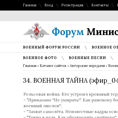
Главная
Вход
Регистрация
Контакты
Форум
Минис
ВОЕННЫЙ ФОРУМ РОССИИ
ВОЕННОЕ О
ВОЕННОЕ ФОТО
ВОЕННЫЕ ПЕСНИ
Главная
»
Каталог сайтов
»
Авторские передачи
»
Военн
34. ВОЕННАЯ ТАЙНА (эфир_04.
Рельсовая война. Кто устроил кровавый тер
- "Приказано "Не умирать!". Как раненому 
военный эшелон";
- "Захват самолёта. Неизвестные кадры ос
- "Точно в цель. Как обезвредить снайпера";