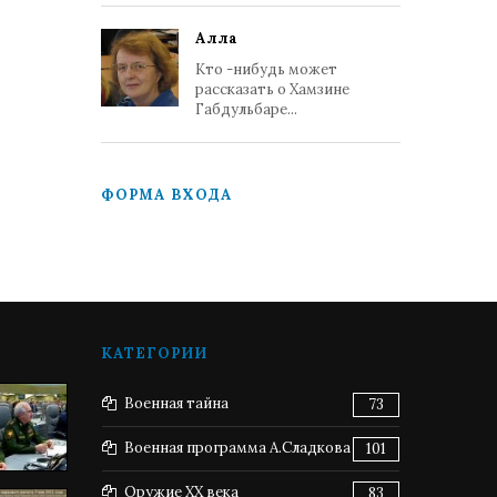
Алла
Кто -нибудь может
рассказать о Хамзине
Габдульбаре...
ФОРМА ВХОДА
КАТЕГОРИИ
Военная тайна
73
Военная программа А.Сладкова
101
Оружие XX века
83