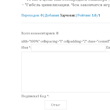
- "Гибель цивилизации. Чем закончатся и
Переходов
:
0
|
Добавил
:
Харчовик
|
Рейтинг
:
1.0
/
1
Всего комментариев
:
0
idth="100%" cellspacing="1" cellpadding="2" class="commT
Имя *:
Em
Подписка:1 Код *: