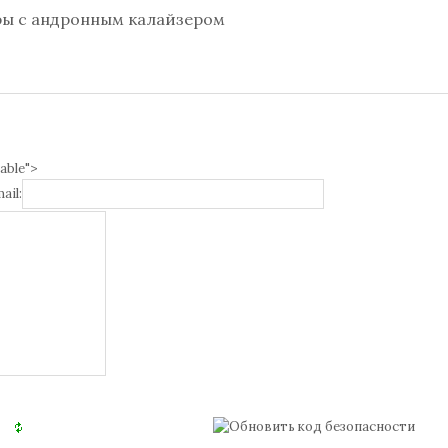
гры с андронным калайзером
able">
ail: