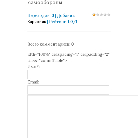
самообороны
Переходов
:
0
|
Добавил
:
Харчовик
|
Рейтинг
:
1.0
/
1
Всего комментариев
:
0
idth="100%" cellspacing="1" cellpadding="2"
class="commTable">
Имя *:
Email: