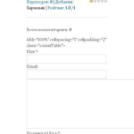
Переходов
:
0
|
Добавил
:
Харчовик
|
Рейтинг
:
1.0
/
1
Всего комментариев
:
0
idth="100%" cellspacing="1" cellpadding="2"
class="commTable">
Имя *:
Email:
Подписка:1 Код *: