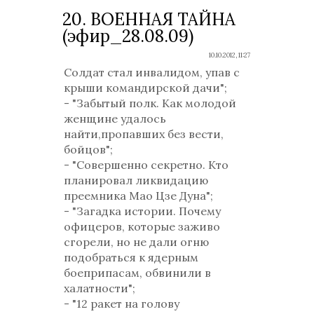
20. ВОЕННАЯ ТАЙНА
(эфир_28.08.09)
10.10.2012, 11:27
Солдат стал инвалидом, упав с
крыши командирской дачи";
- "Забытый полк. Как молодой
женщине удалось
найти,пропавших без вести,
бойцов";
- "Совершенно секретно. Кто
планировал ликвидацию
преемника Мао Цзе Дуна";
- "Загадка истории. Почему
офицеров, которые заживо
сгорели, но не дали огню
подобраться к ядерным
боеприпасам, обвинили в
халатности";
- "12 ракет на голову