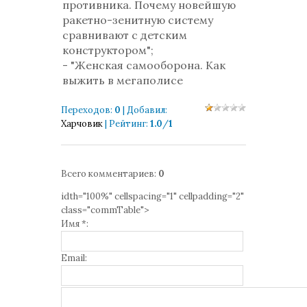
противника. Почему новейшую
ракетно-зенитную систему
сравнивают с детским
конструктором";
- "Женская самооборона. Как
выжить в мегаполисе
Переходов
:
0
|
Добавил
:
Харчовик
|
Рейтинг
:
1.0
/
1
Всего комментариев
:
0
idth="100%" cellspacing="1" cellpadding="2"
class="commTable">
Имя *:
Email: