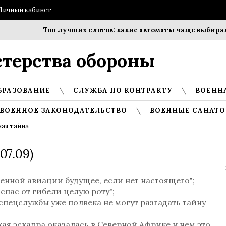
Личный кабинет
Топ лучших слотов: какие автоматы чаще выбирают
терства обороны
БРАЗОВАНИЕ
СЛУЖБА ПО КОНТРАКТУ
ВОЕНН
ВОЕННОЕ ЗАКОНОДАТЕЛЬСТВО
ВОЕННЫЕ САНАТО
ая тайна
07.09)
оенной авиации будущее, если нет настоящего";
 спас от гибели целую роту";
 спецслужбы уже полвека не могут разгадать тайну
кая эскадра оказалась в Северной Африке и чем это