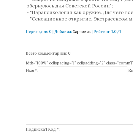
обернулось для Советской России";
- "Парапсихология как оружие. Для чего в
- "Сенсационное открытие. Экстрасенсом 
Переходов
:
0
|
Добавил
:
Харчовик
|
Рейтинг
:
1.0
/
1
Всего комментариев
:
0
idth="100%" cellspacing="1" cellpadding="2" class="commT
Имя *:
Em
Подписка:1 Код *: