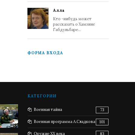
Алла
Кто -нибудь может
рассказать о Хамзине
Габдульбаре...
ФОРМА ВХОДА
КАТЕГОРИИ
Военная тайна
73
Военная программа А.Сладкова
101
Оружие XX века
83