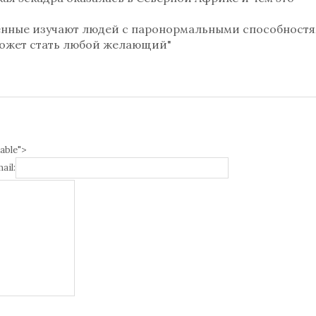
оенные изучают людей с паронормальными способност
может стать любой желающий"
able">
ail: