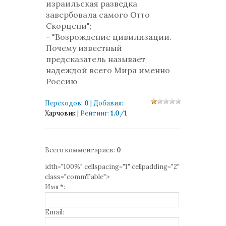
израильская разведка
завербовала самого Отто
Скорцени";
- "Возрождение цивилизации.
Почему известный
предсказатель называет
надеждой всего Мира именно
Россию
Переходов
:
0
|
Добавил
:
Харчовик
|
Рейтинг
:
1.0
/
1
Всего комментариев
:
0
idth="100%" cellspacing="1" cellpadding="2"
class="commTable">
Имя *:
Email: