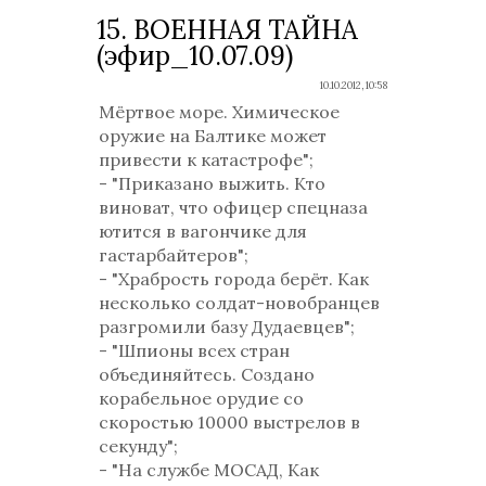
15. ВОЕННАЯ ТАЙНА
(эфир_10.07.09)
10.10.2012, 10:58
Мёртвое море. Химическое
оружие на Балтике может
привести к катастрофе";
- "Приказано выжить. Кто
виноват, что офицер спецназа
ютится в вагончике для
гастарбайтеров";
- "Храбрость города берёт. Как
несколько солдат-новобранцев
разгромили базу Дудаевцев";
- "Шпионы всех стран
объединяйтесь. Создано
корабельное орудие со
скоростью 10000 выстрелов в
секунду";
- "На службе МОСАД, Как