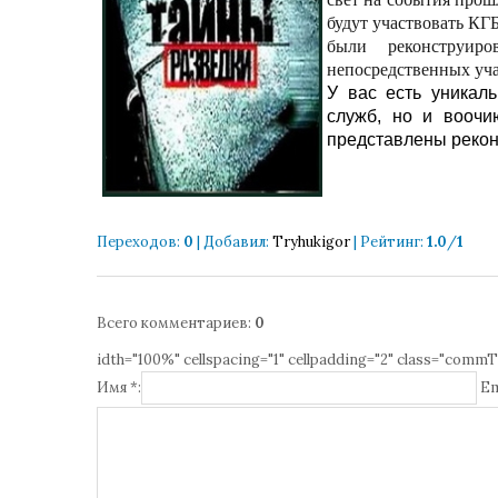
будут участвовать КГ
были реконструир
непосредственных уча
У вас есть уникал
служб, но и воочи
представлены рекон
Переходов
:
0
|
Добавил
:
Tryhukigor
|
Рейтинг
:
1.0
/
1
Всего комментариев
:
0
idth="100%" cellspacing="1" cellpadding="2" class="commT
Имя *:
Em