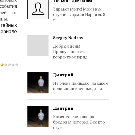
Татьяна Давыдова
 события
Здравствуйте! Мой внук
алей от
служит в армии Израиля. Я
йны.
п...
 тайных
сериале
Sergey Nedrov
Добрый день!
Прошу написать
корректное юрид...
Дмитрий
Не очень понимаю, на каком
основании военных, да и...
Дмитрий
Какая-то совершенно
бредовая история. Все кто
служ...