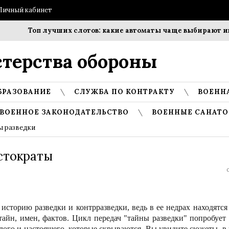
Личный кабинет
Топ лучших слотов: какие автоматы чаще выбирают игр
терства обороны
БРАЗОВАНИЕ
СЛУЖБА ПО КОНТРАКТУ
ВОЕНН
ВОЕННОЕ ЗАКОНОДАТЕЛЬСТВО
ВОЕННЫЕ САНАТО
ы разведки
стократы
0
 историю разведки и контрразведки, ведь в ее недрах находятся
айн, имен, фактов. Цикл передач "тайны разведки" попробует
лого и настоящего, которые скрываются. Вы увидите сюжеты, в