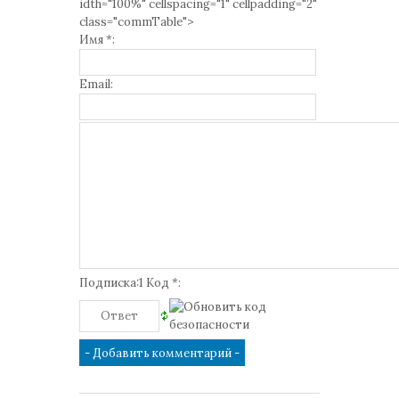
idth="100%" cellspacing="1" cellpadding="2"
class="commTable">
Имя *:
Email:
Подписка:1 Код *: