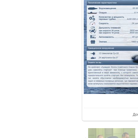
В р
До