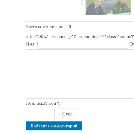
Всего комментариев
:
0
idth="100%" cellspacing="1" cellpadding="2" class="commT
Имя *:
Em
Подписка:1 Код *: