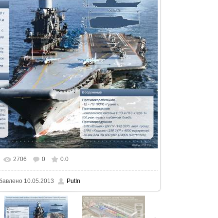
2706
0
0.0
еальном размере
1000x750
/ 386.1Kb
бавлено
10.05.2013
PutIn