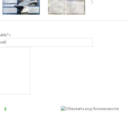
able">
ail: