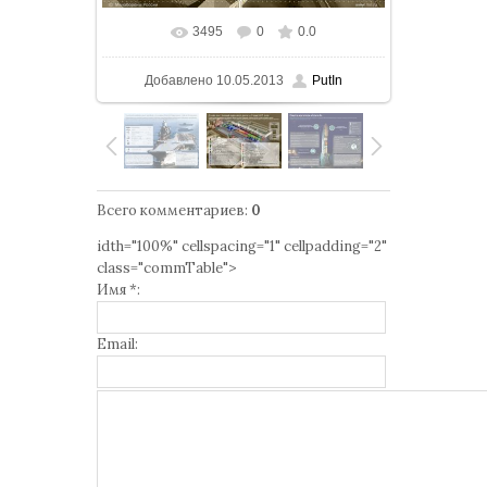
3495
0
0.0
В реальном размере
1000x750
/
Добавлено
10.05.2013
PutIn
738.3Kb
Всего комментариев
:
0
idth="100%" cellspacing="1" cellpadding="2"
class="commTable">
Имя *:
Email: