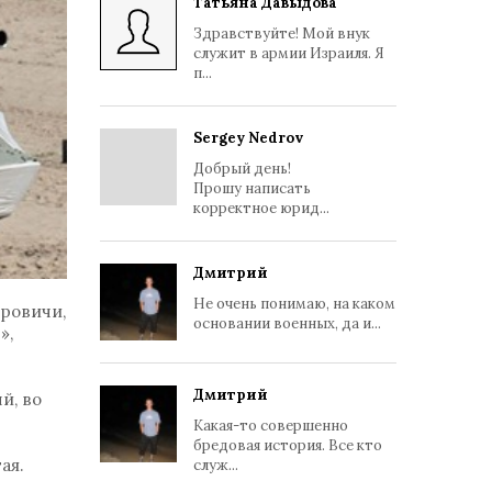
Татьяна Давыдова
Здравствуйте! Мой внук
служит в армии Израиля. Я
п...
Sergey Nedrov
Добрый день!
Прошу написать
корректное юрид...
Дмитрий
Не очень понимаю, на каком
бровичи,
основании военных, да и...
»,
Дмитрий
й, во
Какая-то совершенно
бредовая история. Все кто
ая.
служ...