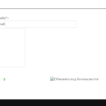
able">
ail: