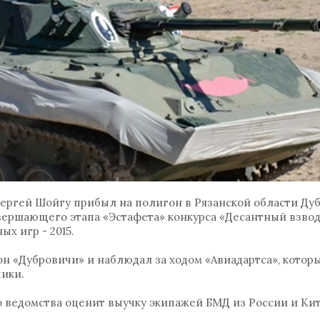
 Сергей Шойгу прибыл на полигон в Рязанской области Ду
вершающего этапа «Эстафета» конкурса «Десантный взвод
х игр - 2015.
н «Дубровичи» и наблюдал за ходом «Авиадартса», которы
чики.
о ведомства оценит выучку экипажей БМД из России и Кит