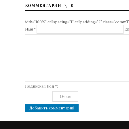
КОММЕНТАРИИ
0
idth="100%" cellspacing="1" cellpadding="2" class="commT
Имя *:
Em
Подписка:1 Код *: