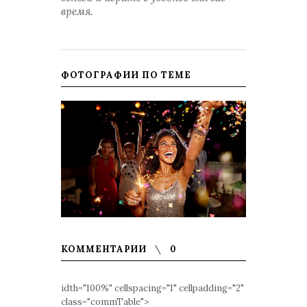
время.
ФОТОГРАФИИ ПО ТЕМЕ
КОММЕНТАРИИ
0
idth="100%" cellspacing="1" cellpadding="2"
class="commTable">