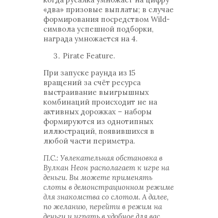
«два» призовые выплаты; в случае
формирования посредством Wild-
символа успешной подборки,
награда умножается на 4.
Pirate Feature.
При запуске раунда из 15
вращений за счёт ресурса
выстраивание выигрышных
комбинаций происходит не на
активных дорожках – наборы
формируются из однотипных
иллюстраций, появившихся в
любой части периметра.
П.С.: Увлекательная обстановка в
Вулкан Неон располагает к игре на
деньги. Вы можете применять
слоты в демонстрационном режиме
для знакомства со слотом. А далее,
по желанию, перейти в режим на
деньги и играть в удобное для вас