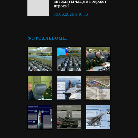
автоматы чаще выбирают
игроки?
30.06.2026 в 16:36
ФОТОАЛЬБОМЫ