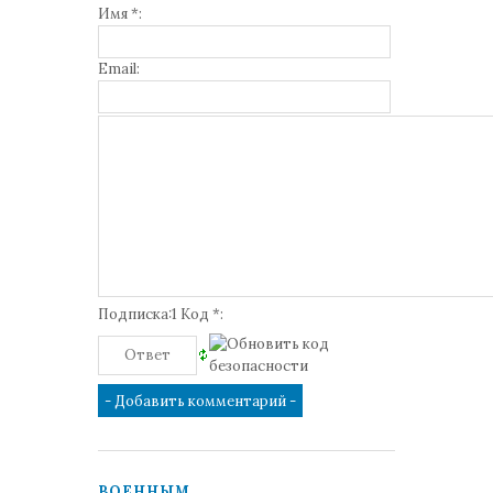
Имя *:
Email:
Подписка:1 Код *:
ВОЕННЫМ