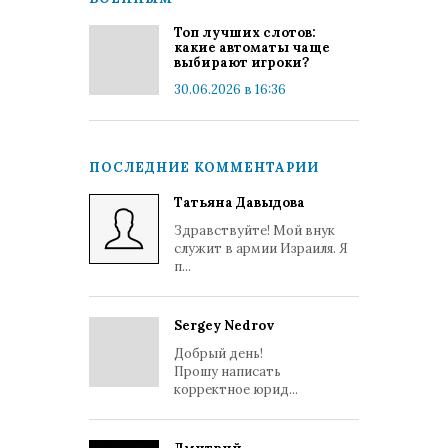
Топ лучших слотов:
какие автоматы чаще
выбирают игроки?
30.06.2026 в 16:36
ПОСЛЕДНИЕ КОММЕНТАРИИ
Татьяна Давыдова
Здравствуйте! Мой внук
служит в армии Израиля. Я
п...
Sergey Nedrov
Добрый день!
Прошу написать
корректное юрид...