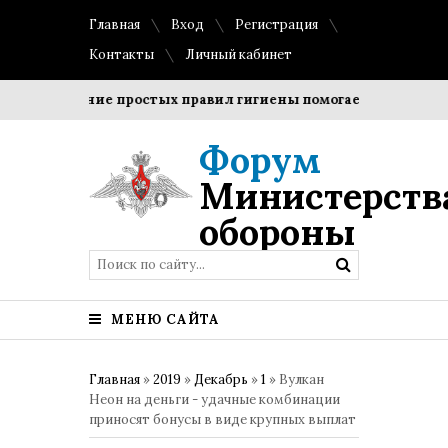
Главная
Вход
Регистрация
Контакты
Личный кабинет
юдение простых правил гигиены помогает сохранить прозра
Форум
Министерств
обороны
МЕНЮ САЙТА
Главная
»
2019
»
Декабрь
»
1
» Вулкан
Неон на деньги - удачные комбинации
приносят бонусы в виде крупных выплат