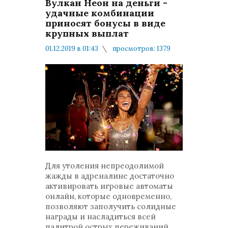
Вулкан Неон на деньги -
удачные комбинации
приносят бонусы в виде
крупных выплат
01.12.2019 в 01:43
просмотров: 1379
комментариев: 0
Мнения и публикации
Для утоления непреодолимой
жажды в адреналине достаточно
активировать игровые автоматы
онлайн, которые одновременно,
позволяют заполучить солидные
награды и насладиться всей
палитрой острых переживаний.