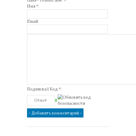
class="commTable">
Имя *:
Email:
Подписка:1 Код *: