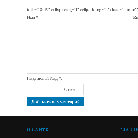
idth="100%" cellspacing="1" cellpadding="2" class="commT
Имя *:
Em
Подписка:1 Код *:
О САЙТЕ
ГЛАВН