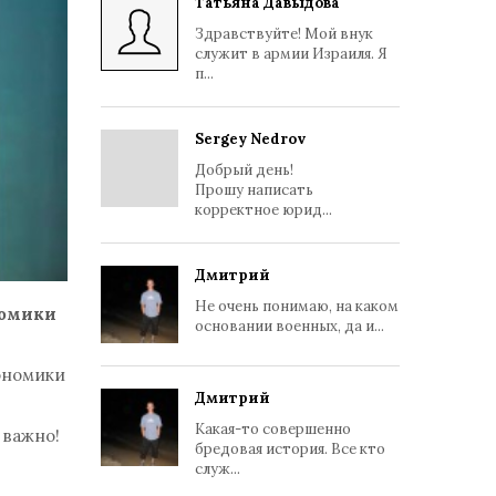
Татьяна Давыдова
Здравствуйте! Мой внук
служит в армии Израиля. Я
п...
Sergey Nedrov
Добрый день!
Прошу написать
корректное юрид...
Дмитрий
Не очень понимаю, на каком
номики
основании военных, да и...
ономики
Дмитрий
Какая-то совершенно
 важно!
бредовая история. Все кто
служ...