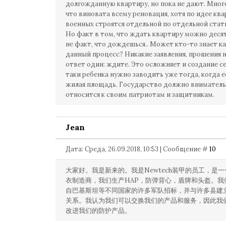
долгожданную квартиру, но пока не дают. Мног
что виновата всему реновация, хотя по идее кв
военных строятся отдельной по отдельной стат
Но факт в том, что ждать квартиру можно деся
не факт, что дождешься.. Может кто-то знает к
данный процесс? Никакие заявления, прошения 
ответ один: ждите. Это осложняет и создание се
таки ребенка нужно заводить уже тогда, когда е
жилая площадь. Государство должно вниматель
относится к своим патриотам и защитникам.
Jean
Дата: Среда, 26.09.2018, 10:53 | Сообщение #
10
大家好。我是新来的。我是Newtech装甲的员工，是
衣制造商，我们生产HAP，防弹背心，盾牌和头盔。我
自巴基斯坦等不同国家的许多军队招标，并与许多县建
关系。我认为我们可以交换我们的产品和服务，因此我
改进我们的防护产品。