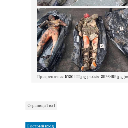
Прикрепления:
5780422.jpg
·
8926499.jpg
(75.5 Kb)
(10
Страница
1
из
1
1