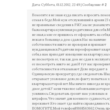
Дата: Суббота, 01.12.2012, 22:49 | Сообщение #
2
Помогите я не знаю куда писать и просить пом
семья в беде.Мой муж отслуживший в армии 23 
не правильные сведения в РЖУ,мы не указали,чт
была квартира купленная родителями для себя.М
не знал,а мне ее пришлось ее оформлять на себя,
лежал в больнице,а дом сдался.Нас на наличие
собственности никто не проверил и признают
нуждающимися.Родители переоформляют кварт
себя,а нам приходит извещение на квартиру,мы
не посмотрев ее, так как дом не сдан в эксплуа
ее посмотреть никто не дал.И тут нас проверяю
собственности и отказывают.Дело передают в
Одинцовскую прокуратуру,где следователь Шы
открывает уголовное дело,по факту попытка к
квартиры,которой нет.Мы ничего никогда не кра
двое детей.У меня тяжелое заболевание,которое
усилилось.Cледоваталь грозит нам условным и
штрафом.Что значит для военного судимость,м
переживет.Кто знает где найти справедливость
ПОМОГИТЕ.Мой телефон89168563662.Очень п