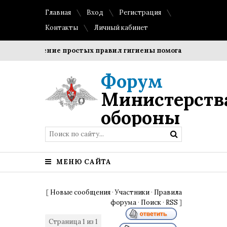
Главная
Вход
Регистрация
Контакты
Личный кабинет
Соблюдение простых правил гигиены помогает сохранить про
Форум
Министерств
обороны
МЕНЮ САЙТА
[
Новые сообщения
·
Участники
·
Правила
форума
·
Поиск
·
RSS
]
Страница
1
из
1