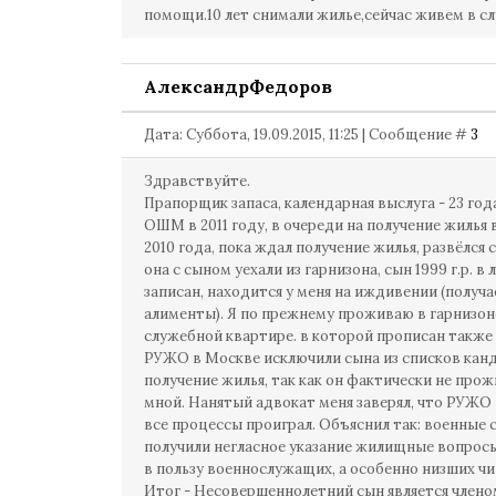
помощи.10 лет снимали жилье,сейчас живем в с
АлександрФедоров
Дата: Суббота, 19.09.2015, 11:25 | Сообщение #
3
Здравствуйте.
Прапорщик запаса, календарная выслуга - 23 года
ОШМ в 2011 году, в очереди на получение жилья 
2010 года, пока ждал получение жилья, развёлся 
она с сыном уехали из гарнизона, сын 1999 г.р. в
записан, находится у меня на иждивении (получа
алименты). Я по прежнему проживаю в гарнизон
служебной квартире. в которой прописан также 
РУЖО в Москве исключили сына из списков кан
получение жилья, так как он фактически не прож
мной. Нанятый адвокат меня заверял, что РУЖО 
все процессы проиграл. Объяснил так: военные 
получили негласное указание жилищные вопрос
в пользу военнослужащих, а особенно низших чи
Итог - Несовершеннолетний сын является члено