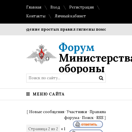
Главная
Вход
Регистрация
Контакты
Личный кабинет
Соблюдение простых правил гигиены помогает сохранить
Форум
Министерств
обороны
МЕНЮ САЙТА
[
Новые сообщения
·
Участники
·
Правила
форума
·
Поиск
·
RSS
]
Страница
2
из
2
«
1