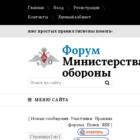
Главная
Вход
Регистрация
Контакты
Личный кабинет
Соблюдение простых правил гигиены помогает сохранить пр
Форум
Министерств
обороны
МЕНЮ САЙТА
[
Новые сообщения
·
Участники
·
Правила
форума
·
Поиск
·
RSS
]
Страница
1
из
1