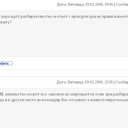
Дата: Пятница, 19.02.2016, 19:16 | Соо
 пора идёт разбирательство и ответ с прокуратуры не пришёл,имее
ужить?
Дата: Пятница, 19.02.2016, 22:15 | Соо
31
, начальство может все. законом не запрещается, если при разб
да и в другую часть не командир Вас отсылает а вышестоящее кома