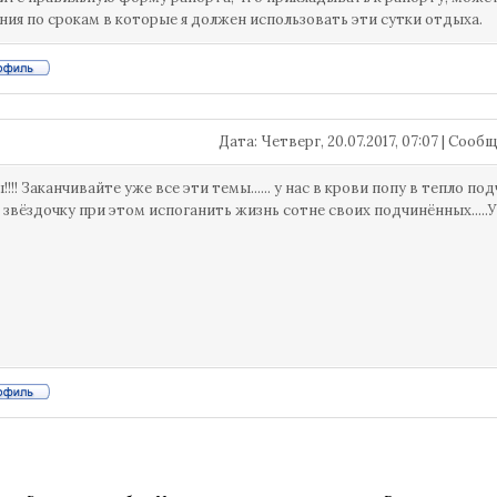
ния по срокам в которые я должен использовать эти сутки отдыха.
Дата: Четверг, 20.07.2017, 07:07 | Соо
!! Заканчивайте уже все эти темы...... у нас в крови попу в тепло по
 звёздочку при этом испоганить жизнь сотне своих подчинённых.....Уд