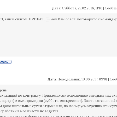
Дата: Суббота, 27.02.2016, 11:10 | Соо
31
, зачем силком. ПРИКАЗ....))) мой Вам совет: поговорите с команди
Дата: Понедельник, 19.06.2017, 09:01 | С
ень!
служащий по контракту. Привлекался к исполнению специальных сл
 наряде) в выходные дни (суббота, воскресенье). За это согласно п.1
 дополнительные сутки отдыха или, по моему усмотрению, эти сутк
реработки в моей части не ведётся.
те правильную форму рапорта, что прикладывать к рапорту, может в