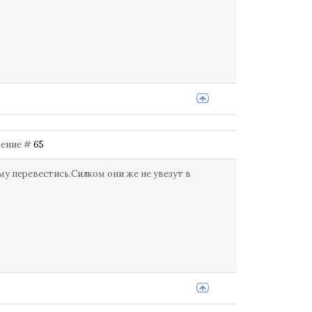
бщение #
65
му перевестись.Силком они же не увезут в