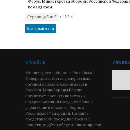
Форум Министерства обороны Российской Федерац
командиром
Страница
5
из
5
«
1
2
3
4
5
О САЙТЕ
ГЛАВН
Министерство обороны Российской
Федерации является федеральным
органом исполнительной власти
Росссии. Минобороны России
организует военную политику и
осуществляющий государственное
управление в области обороны
Российской Федерации. На сайте
представлены последние военные
новости, ведётся обсуждение вопросов,