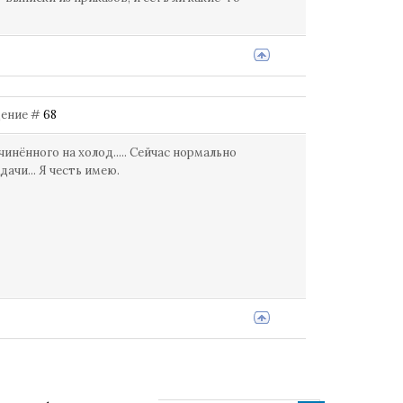
бщение #
68
дчинённого на холод..... Сейчас нормально
ачи... Я честь имею.