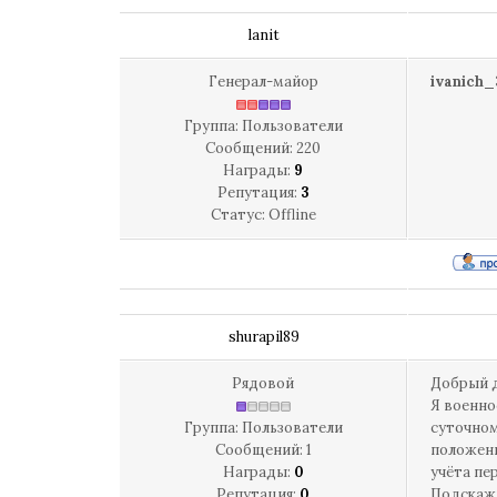
lanit
Генерал-майор
ivanich_
Группа: Пользователи
Сообщений:
220
Награды:
9
Репутация:
3
Статус:
Offline
shurapil89
Рядовой
Добрый д
Я военно
Группа: Пользователи
суточном
Сообщений:
1
положены
Награды:
0
учёта пе
Репутация:
0
Подскажи