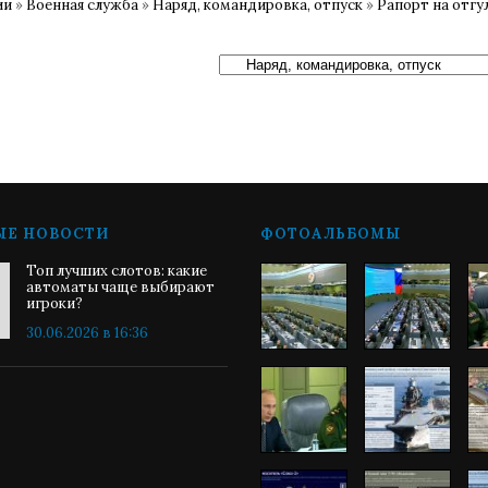
ии
»
Военная служба
»
Наряд, командировка, отпуск
»
Рапорт на отгу
ЫЕ НОВОСТИ
ФОТОАЛЬБОМЫ
Топ лучших слотов: какие
автоматы чаще выбирают
игроки?
30.06.2026 в 16:36