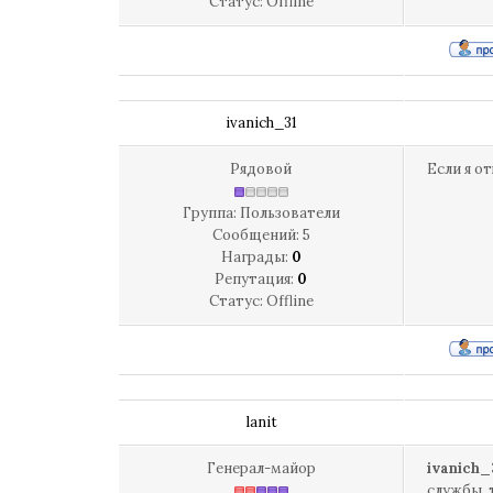
Статус:
Offline
ivanich_31
Рядовой
Если я о
Группа: Пользователи
Сообщений:
5
Награды:
0
Репутация:
0
Статус:
Offline
lanit
Генерал-майор
ivanich_
службы. 