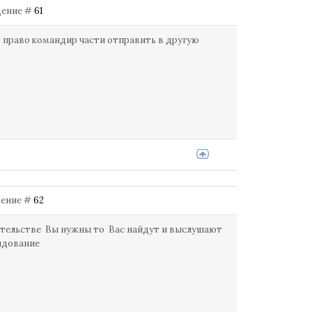
бщение #
61
т право командир части отправить в другую
бщение #
62
ирательстве Вы нужны то Вас найдут и выслушают
ндование