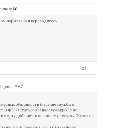
бщение #
66
ром нормально и переводитесь....
ообщение #
67
ужебных обязанности (несение службы в
 ст.11 ФЗ "О статусе военнослужащих" мне
и я могу добавить к основному отпуску. Журнал
ыписки из приказов, и есть ли какие-то