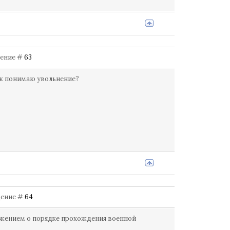
бщение #
63
ак понимаю увольнение?
бщение #
64
ложением о порядке прохождения военной