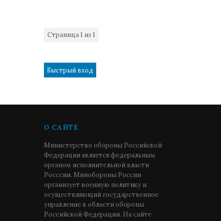
Страница
1
из
1
1
О САЙТЕ
Министерство обороны Российской
Федерации является федеральным
органом исполнительной власти
Росссии. Минобороны России
организует военную политику и
осуществляющий государственное
управление в области обороны
Российской Федерации. На сайте