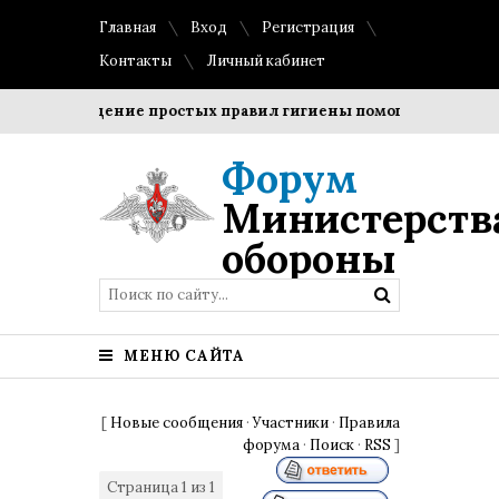
Главная
Вход
Регистрация
Контакты
Личный кабинет
Соблюдение простых правил гигиены помогает сохранить
Форум
Министерств
обороны
МЕНЮ САЙТА
[
Новые сообщения
·
Участники
·
Правила
форума
·
Поиск
·
RSS
]
Страница
1
из
1