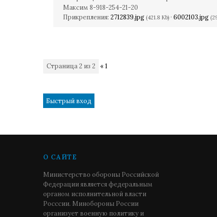
Максим 8-918-254-21-20
Прикрепления:
2712839.jpg
·
6002103.jpg
(421.8 Kb)
(2
Страница
2
из
2
«
1
2
О САЙТЕ
Министерство обороны Российской
Федерации является федеральным
органом исполнительной власти
Росссии. Минобороны России
организует военную политику и