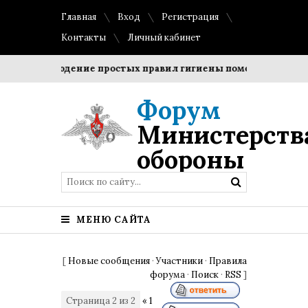
Главная
Вход
Регистрация
Контакты
Личный кабинет
Соблюдение простых правил гигиены помогает сохранить
Форум
Министерств
обороны
МЕНЮ САЙТА
[
Новые сообщения
·
Участники
·
Правила
форума
·
Поиск
·
RSS
]
Страница
2
из
2
«
1