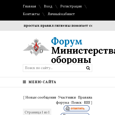
Главная
Вход
Регистрация
Контакты
Личный кабинет
юдение простых правил гигиены помогает сохранить прозрач
Форум
Министерств
обороны
МЕНЮ САЙТА
[
Новые сообщения
·
Участники
·
Правила
форума
·
Поиск
·
RSS
]
Страница
1
из
1