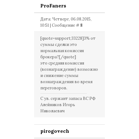
ProFaners
Дата: Четверг, 06.08.2015,
10:51 | Сообщение #
8
[quote=support;33228]3% от
суммы сделки это
нормальная комиссия
брокера?[/quote]
это средняя комиссия
(вознаграждение) возможно
и снижение суммы
вознаграждения во время
переговоров.
С ув. сержант запаса ВС РФ
Алейников Игорь
Николаевич
pirogovech