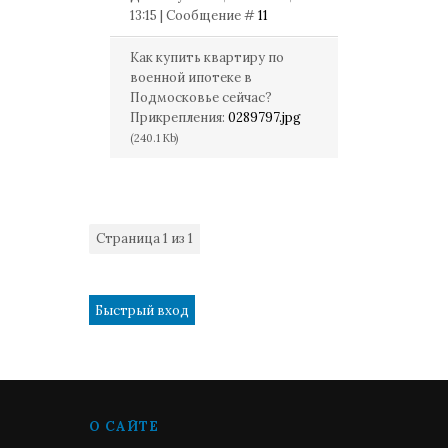
13:15 | Сообщение #
11
Как купить квартиру по
военной ипотеке в
Подмосковье сейчас?
Прикрепления:
0289797.jpg
(240.1 Kb)
Страница
1
из
1
1
О САЙТЕ