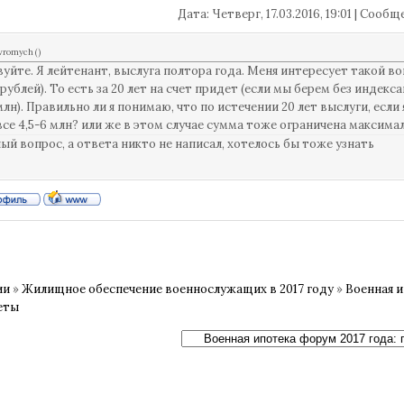
Дата: Четверг, 17.03.2016, 19:01 | Сооб
vromych
(
)
уйте. Я лейтенант, выслуга полтора года. Меня интересует такой во
. рублей). То есть за 20 лет на счет придет (если мы берем без индек
млн). Правильно ли я понимаю, что по истечении 20 лет выслуги, если
все 4,5-6 млн? или же в этом случае сумма тоже ограничена максима
ый вопрос, а ответа никто не написал, хотелось бы тоже узнать
ии
»
Жилищное обеспечение военнослужащих в 2017 году
»
Военная и
еты