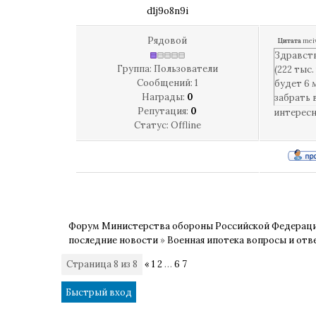
d1j9o8n9i
Рядовой
Цитата
mei
Здравств
Группа: Пользователи
(222 тыс
Сообщений:
1
будет 6 
Награды:
0
забрать 
Репутация:
0
интересн
Статус:
Offline
Форум Министерства обороны Российской Федерац
последние новости
»
Военная ипотека вопросы и отв
Страница
8
из
8
«
1
2
…
6
7
8