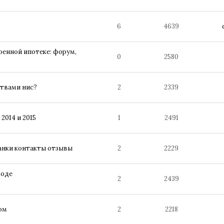
6
4639
оенной ипотеке: форум,
0
2580
ствами нис?
2
2339
2014 и 2015
1
2491
банки контакты отзывы
2
2229
роде
2
2439
ом
2
2218