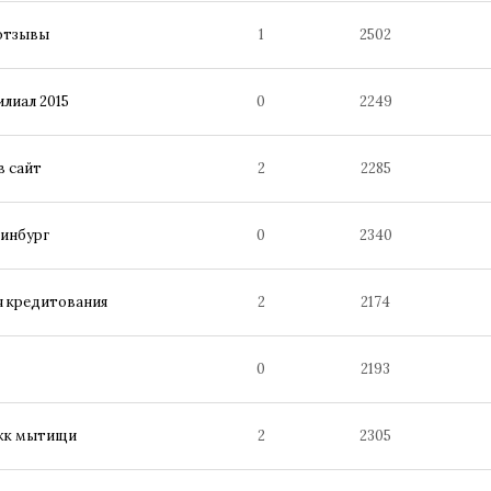
 отзывы
1
2502
илиал 2015
0
2249
в сайт
2
2285
ринбург
0
2340
ия кредитования
2
2174
0
2193
 жк мытищи
2
2305