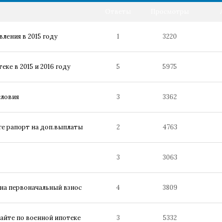
Ответы
Просмотры
ления в 2015 году
1
3220
ке в 2015 и 2016 году
5
5975
словия
3
3362
ге рапорт на доп.выплаты
2
4763
3
3063
 на первоначальный взнос
4
3809
айте по военной ипотеке
3
5332