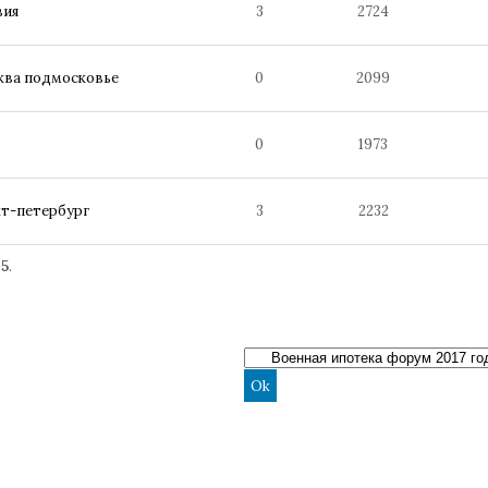
вия
3
2724
ква подмосковье
0
2099
0
1973
кт-петербург
3
2232
25
.