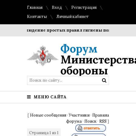
Главная
Вход
Регистрация
Контакты
Личный кабинет
ки?
Соблюдение простых правил гигиены помогает сохран
Форум
Министерств
обороны
МЕНЮ САЙТА
[
Новые сообщения
·
Участники
·
Правила
форума
·
Поиск
·
RSS
]
Страница
1
из
1