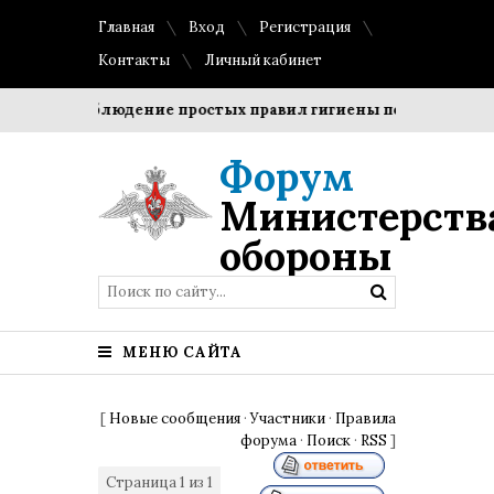
Главная
Вход
Регистрация
Контакты
Личный кабинет
оки?
Соблюдение простых правил гигиены помогает сохра
Форум
Министерств
обороны
МЕНЮ САЙТА
[
Новые сообщения
·
Участники
·
Правила
форума
·
Поиск
·
RSS
]
Страница
1
из
1