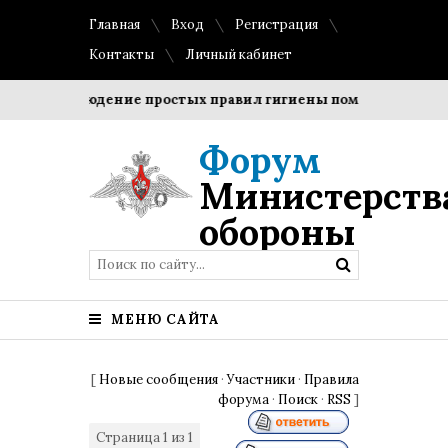
Главная
Вход
Регистрация
Контакты
Личный кабинет
?
Соблюдение простых правил гигиены помогает сохранит
Форум
Министерств
обороны
МЕНЮ САЙТА
[
Новые сообщения
·
Участники
·
Правила
форума
·
Поиск
·
RSS
]
Страница
1
из
1