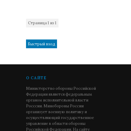
Страница
1
из
1
1
О САЙТЕ
Министерство обороны Российской
Федерации является федеральным
органом исполнительной власти
Росссии. Минобороны России
организует военную политику и
осуществляющий государственное
управление в области обороны
Российской Федерации. На сайте