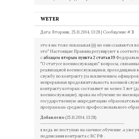
WETER
Дата: Вторник, 25.11.2014, 13:28 | Сообщение #
3
это я им тоже показывал )))) но они ссылаются во
это" Настоящие Правила регулируют в соответ
с
абзацем вторым пункта 2 статьи 19
Федерально
"О статусе военнослужащих" вопросы, связанны
реализацией военнослужащими, проходящими 
службу по контракту (за исключением офицеров)
непрерывная продолжительность военной служ
контракту которых составляет не менее 3 лет (да
военнослужащие), права на обучение по имеющ
государственную аккредитацию образователь
программам среднего профессионального образ
Добавлено
(25.11.2014, 13:28)
---------------------------------------------
я ведь не поступаю на заочное обучение .а уже у
подписания контракта с ВС РФ .