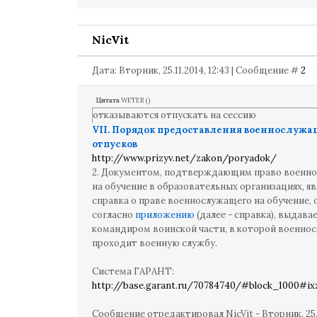
NicVit
Дата: Вторник, 25.11.2014, 12:43 | Сообщение #
2
Цитата
WETER
(
)
отказываются отпускать на сессию
VII. Порядок предоставления военнослуж
отпусков
http://www.prizyv.net/zakon/poryadok/
2. Документом, подтверждающим право военн
на обучение в образовательных организациях, яв
справка о праве военнослужащего на обучение,
согласно
приложению
(далее - справка), выдава
командиром воинской части, в которой военно
проходит военную службу.
Система ГАРАНТ:
http://base.garant.ru/70784740/#block_1000#i
Сообщение отредактировал
NicVit
-
Вторник, 25.1