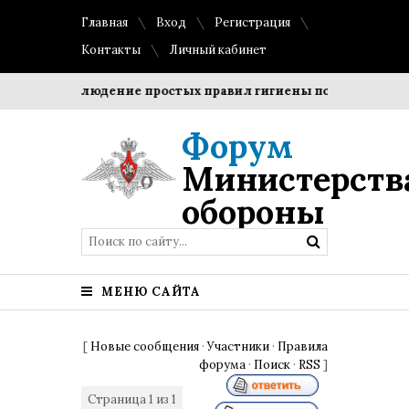
Главная
Вход
Регистрация
Контакты
Личный кабинет
ки?
Соблюдение простых правил гигиены помогает сохран
Форум
Министерств
обороны
МЕНЮ САЙТА
[
Новые сообщения
·
Участники
·
Правила
форума
·
Поиск
·
RSS
]
Страница
1
из
1