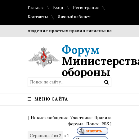
Главная
Вход
Регистрация
Контакты
Личный кабинет
ки?
Соблюдение простых правил гигиены помогает сохран
Форум
Министерств
обороны
МЕНЮ САЙТА
[
Новые сообщения
·
Участники
·
Правила
форума
·
Поиск
·
RSS
]
Страница
2
из
2
«
1