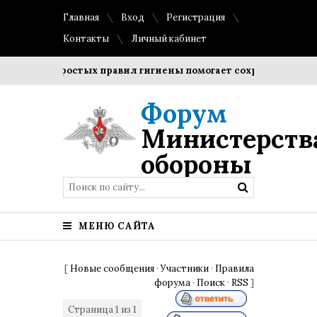
Главная
Вход
Регистрация
Контакты
Личный кабинет
ение простых правил гигиены помогает сохранить прозрачн
Форум
Министерств
обороны
МЕНЮ САЙТА
[
Новые сообщения
·
Участники
·
Правила
форума
·
Поиск
·
RSS
]
Страница
1
из
1