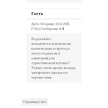
Гость
Дата: Вторник, 03.11.2015,
17:16 | Сообщение #
8
Подскажите
пожалуйста.положена ли
компенсация за проезд к
месту отдыха не в
санаторий,а по
туристической путевке?
Только очень прошу не надо
цитировать закон,я его
хорошо знаю
Страница
1
из
1