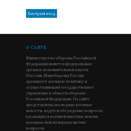
1
О САЙТЕ
Министерство обороны Российской
Федерации является федеральным
органом исполнительной власти
Росссии. Минобороны России
организует военную политику и
осуществляющий государственное
управление в области обороны
Российской Федерации. На сайте
представлены последние военные
новости, ведётся обсуждение вопросов,
касающихся военной ипотеки, пенсии
военным пенсионерами прочих
вопросов.