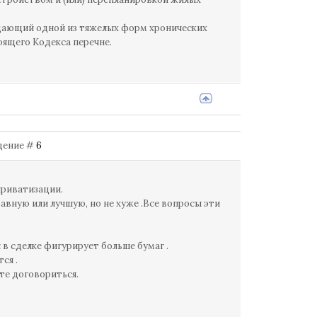
адающий одной из тяжелых форм хронических
оящего Кодекса перечне.
бщение #
6
приватизации.
вную или лучшую, но не хуже .Все вопросы эти
 в сделке фигурирует больше бумаг .
ся .
те договориться.