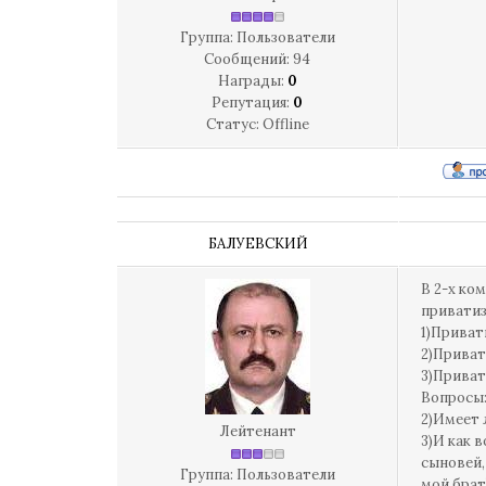
Группа: Пользователи
Сообщений:
94
Награды:
0
Репутация:
0
Статус:
Offline
БАЛУЕВСКИЙ
В 2-х ко
приватиз
1)Приват
2)Приват
3)Приват
Вопросы:
2)Имеет 
Лейтенант
3)И как 
сыновей,
Группа: Пользователи
мой брат