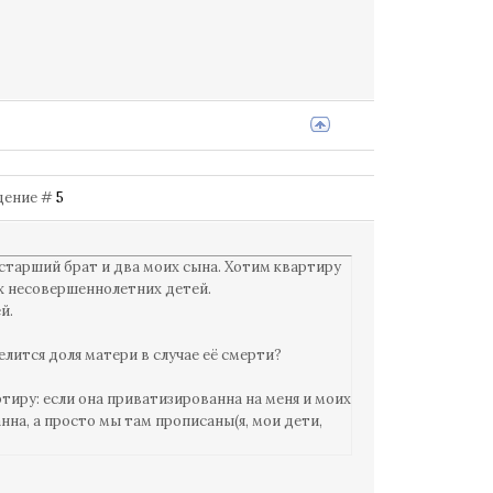
бщение #
5
 старший брат и два моих сына. Хотим квартиру
их несовершеннолетних детей.
ей.
елится доля матери в случае её смерти?
тиру: если она приватизированна на меня и моих
нна, а просто мы там прописаны(я, мои дети,