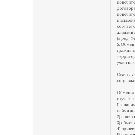
попечите
договора
попечите
письменн
соответс
жилыми п
(в ред. Ф
5. Обмен
граждана
территор
участник
Статья 7
социальн
Обмен жи
случае, е
1) к нан
найма жи
2) право
3) обмен
4) приня
5) приня