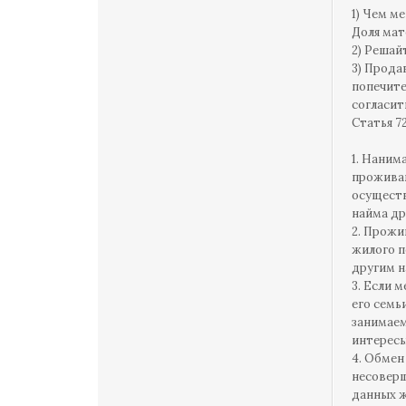
1) Чем м
Доля мат
2) Решай
3) Прода
попечите
согласит
Статья 7
1. Наним
проживаю
осуществ
найма др
2. Прожи
жилого п
другим н
3. Если 
его семь
занимаем
интерес
4. Обмен
несоверш
данных ж