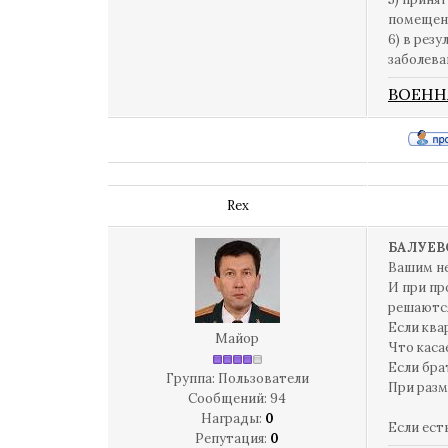
помещени
6) в рез
заболева
ВОЕНН
Rex
БАЛУЕВ
Вашим не
И при пр
решаются
Если ква
Майор
Что каса
Если бра
Группа: Пользователи
При разм
Сообщений:
94
Награды:
0
Если ест
Репутация:
0