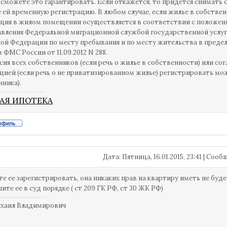
 сможете это гарантировать. Если откажется, то придется снимать 
 ей временную регистрацию. В любом случае, если жилье в собствен
ция в жилом помещении осуществляется в соответствии с положе
вления Федеральной миграционной службой государственной услуг
ой Федерации по месту пребывания и по месту жительства в преде
 ФМС России от 11.09.2012 N 288.
асия всех собственников (если речь о жилье в собственности) или с
цией (если речь о не приватизированном жилье) регистрировать м
нника).
АЯ ИПОТЕКА
Дата: Пятница, 16.01.2015, 23:41 | Соо
е ее зарегистрировать, она никаких прав на квартиру иметь не будет
ите ее в суд порядке ( ст 209 ГК РФ, ст 30 ЖК РФ)
ихаил Владимирович