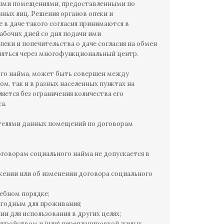
илыми помещениями, предоставленными по
нных лиц. Решения органов опеки и
 в даче такого согласия принимаются в
абочих дней со дня подачи ими
еки и попечительства о даче согласия на обмен
ляться через многофункциональный центр.
го найма, может быть совершен между
, так и в разных населенных пунктах на
тся без ограничения количества его
а.
ателями данных помещений по договорам
оворам социального найма не допускается в
жении или об изменении договора социального
ебном порядке;
игодным для проживания;
и для использования в других целях;
стройством и (или) перепланировкой жилых