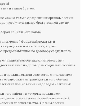
 детей
 вами и вашим братом.
ие можно только с разрешения органов опеки и
ционного учета вашего брата ,если он сам не
оворам социального найма
 в письменной форме наймодателя и
тствующих членов его семьи, вправе
, предоставленное по договору социального
ь от нанимателя обмена занимаемого ими
едоставленные по договорам социального найма
йма и проживающими совместно с ним членами
вать осуществления принудительного обмена
я заслуживающие внимания доводы и законные
ального найма и в которых проживают
ане, являющиеся членами семей нанимателей
 опеки и попечительства. Органы опеки и