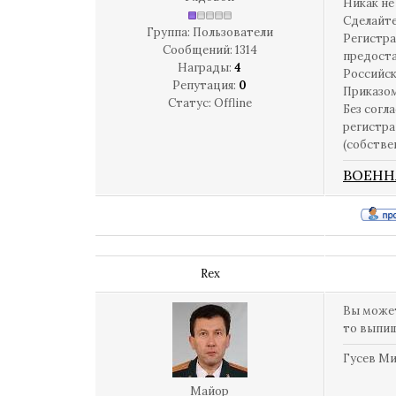
Никак не
Сделайте
Группа: Пользователи
Регистра
Сообщений:
1314
предоста
Награды:
4
Российск
Репутация:
0
Приказом
Статус:
Offline
Без согл
регистра
(собстве
ВОЕНН
Rex
Вы может
то выпиш
Гусев М
Майор