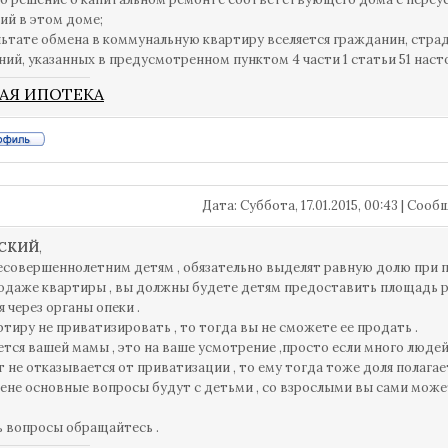
й в этом доме;
ультате обмена в коммунальную квартиру вселяется гражданин, стр
ний, указанных в предусмотренном пунктом 4 части 1 статьи 51 наст
АЯ ИПОТЕКА
Дата: Суббота, 17.01.2015, 00:43 | Соо
СКИЙ
,
совершеннолетним детям , обязательно выделят равную долю при 
одаже квартиры , вы должны будете детям предоставить площадь ра
 через органы опеки .
ртиру не приватизировать , то тогда вы не сможете ее продать .
ется вашей мамы , это на ваше усмотрение ,просто если много людей
т не отказывается от приватизации , то ему тогда тоже доля полагает
ене основные вопросы будут с детьми , со взрослыми вы сами може
ь вопросы обращайтесь .