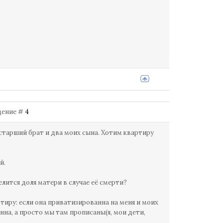
бщение #
4
старший брат и два моих сына. Хотим квартиру
й.
елится доля матери в случае её смерти?
тиру: если она приватизированна на меня и моих
нна, а просто мы там прописаны(я, мои дети,