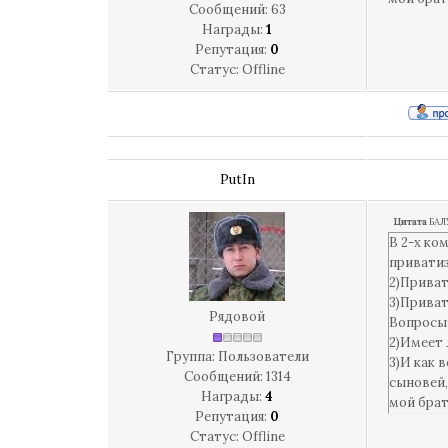
Сообщений:
63
Награды:
1
Репутация:
0
Статус:
Offline
PutIn
Цитата
БАЛ
В 2-х ко
приватиз
2)Приват
3)Приват
Рядовой
Вопросы:
2)Имеет
Группа: Пользователи
3)И как 
Сообщений:
1314
сыновей,
Награды:
4
мой брат
Репутация:
0
Статус:
Offline