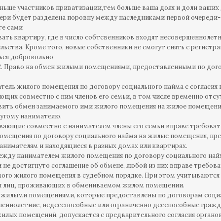
еньше участников приватизации,тем больше ваша доля и доли ваших
ери будет разделена поровну между наследниками первой очереди-
те сами
вать квартиру, где в число собтсвенников входят несовершеннолетн
льства. Кроме того, новые собственники не смогут снять с регистра
ься добровольно
2. Право на обмен жилыми помещениями, предоставленными по дог
атель жилого помещения по договору социального найма с согласия
щих совместно с ним членов его семьи, в том числе временно отсу
ить обмен занимаемого ими жилого помещения на жилое помещение
угому нанимателю.
вающие совместно с нанимателем члены его семьи вправе требоват
омещения по договору социального найма на жилые помещения, пр
анимателям и находящиеся в разных домах или квартирах.
между нанимателем жилого помещения по договору социального на
и не достигнуто соглашение об обмене, любой из них вправе требо
ого жилого помещения в судебном порядке. При этом учитываютс
ы лиц, проживающих в обмениваемом жилом помещении.
 жилыми помещениями, которые предоставлены по договорам соци
еннолетние, недееспособные или ограниченно дееспособные гражд
илых помещений, допускается с предварительного согласия органов