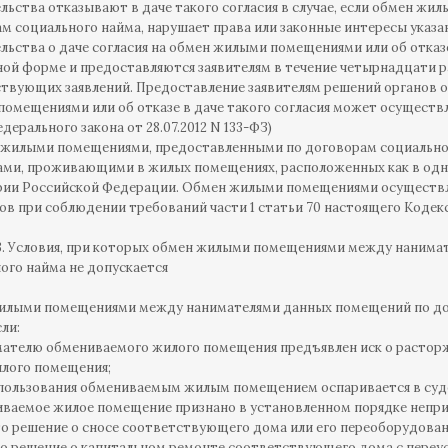
льства отказывают в даче такого согласия в случае, если обмен ж
м социального найма, нарушает права или законные интересы указа
льства о даче согласия на обмен жилыми помещениями или об отказе
ой форме и предоставляются заявителям в течение четырнадцати р
твующих заявлений. Предоставление заявителям решений органов оп
омещениями или об отказе в даче такого согласия может осуществ
едерального закона от 28.07.2012 N 133-ФЗ)
 жилыми помещениями, предоставленными по договорам социально
ми, проживающими в жилых помещениях, расположенных как в одном
ии Российской Федерации. Обмен жилыми помещениями осуществляе
ов при соблюдении требований части 1 статьи 70 настоящего Кодекс
3. Условия, при которых обмен жилыми помещениями между наним
ого найма не допускается
лыми помещениями между нанимателями данных помещений по дог
сли:
имателю обмениваемого жилого помещения предъявлен иск о растор
лого помещения;
 пользования обмениваемым жилым помещением оспаривается в суд
иваемое жилое помещение признано в установленном порядке непр
то решение о сносе соответствующего дома или его переоборудовани
то решение о капитальном ремонте соответствующего дома с переу