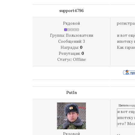
support4796
Рядовой
регистра
Группа: Пользователи
и вот ещ
Сообщений:
3
ипотеку 
Награды:
0
Как гара
Репутация:
0
Статус:
Offline
PutIn
Цитата
supp
и вот ещ
ипотеку 
это? Мож
Рядовой