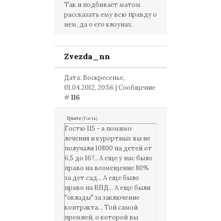
Так и подбивает матом
рассказать ему всю правду о
нем, да о его клоунах.
Zvezda_nn
Дата: Воскресенье,
01.04.2012, 20:56 | Сообщение
#
116
Quote
(
Гость
)
Гостю 115 - а помимо
лечения и курортных вы не
получали 10800 на детей от
6,5 до 16?.. А еще у нас было
право на возмещение 80%
за дет сад... А еще было
право на ВПД... А еще были
"оклады" за заключение
контракта... Той самой
премией, о которой вы