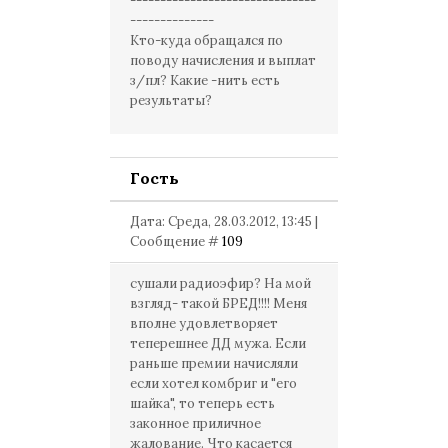
-------------------------------
--------------
Кто-куда обращался по
поводу начисления и выплат
з/пл? Какие -нить есть
результаты?
Гость
Дата: Среда, 28.03.2012, 13:45 |
Сообщение #
109
сушали радиоэфир? На мой
взгляд- такой БРЕД!!!! Меня
вполне удовлетворяет
теперешнее ДД мужа. Если
раньше премии начисляли
если хотел комбриг и "его
шайка", то теперь есть
законное приличное
жалование. Что касается