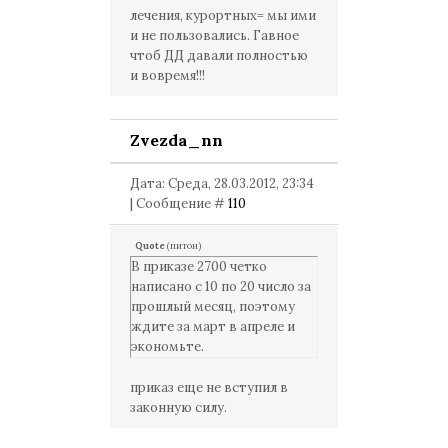
лечения, курортных= мы ими
и не пользовались. Гавное
чтоб ДД давали полностью
и вовремя!!!
Zvezda_nn
Дата: Среда, 28.03.2012, 23:34
| Сообщение #
110
Quote
(
питон
)
В приказе 2700 четко
написано с 10 по 20 число за
прошлый месяц, поэтому
ждите за март в апреле и
экономьте.
приказ еще не вступил в
законную силу.