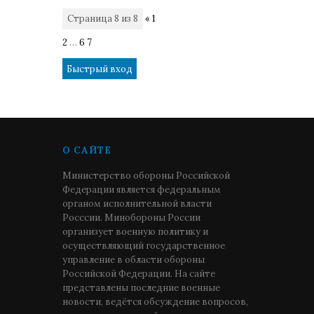
Страница
8
из
8
«
1
2
…
6
7
8
О САЙТЕ
Министерство обороны Российской
Федерации является федеральным
органом исполнительной власти
Росссии. Минобороны России
организует военную политику и
осуществляющий государственное
управление в области обороны
Российской Федерации. На сайте
представлены последние военные
новости, ведётся обсуждение вопросов,