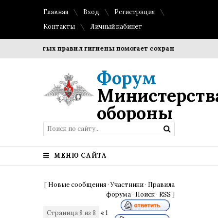
Главная
Вход
Регистрация
Контакты
Личный кабинет
е простых правил гигиены помогает сохранить прозрачность
Форум
Министерств
обороны
МЕНЮ САЙТА
[
Новые сообщения
·
Участники
·
Правила
форума
·
Поиск
·
RSS
]
Страница
8
из
8
«
1