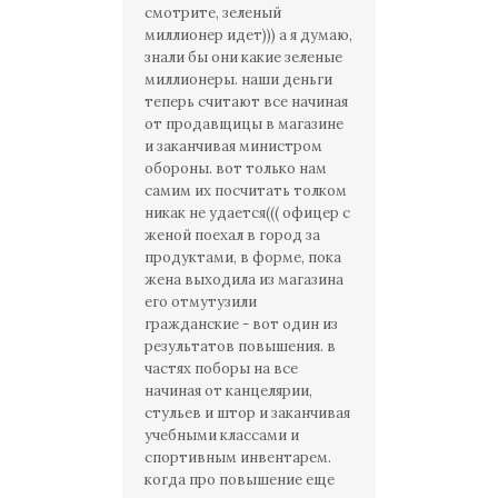
смотрите, зеленый
миллионер идет))) а я думаю,
знали бы они какие зеленые
миллионеры. наши деньги
теперь считают все начиная
от продавщицы в магазине
и заканчивая министром
обороны. вот только нам
самим их посчитать толком
никак не удается((( офицер с
женой поехал в город за
продуктами, в форме, пока
жена выходила из магазина
его отмутузили
гражданские - вот один из
результатов повышения. в
частях поборы на все
начиная от канцелярии,
стульев и штор и заканчивая
учебными классами и
спортивным инвентарем.
когда про повышение еще