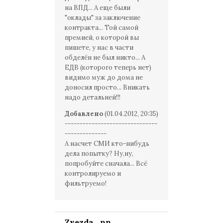
на ВПД... А еще были
"оклады" за заключение
контракта... Той самой
премией, о которой вы
пишете, у нас в части
обделён не был никто... А
ЕДВ (которого теперь нет)
видимо муж до дома не
доносил просто... Вникать
надо детальней!!!
Добавлено
(01.04.2012, 20:35)
-------------------------------
--------------
А насчет СМИ кто-нибудь
дела попытку? Ну,ну,
попробуйте сначала... Всё
контролируемо и
фильтруемо!
Zvezda_nn