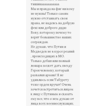
тишинааааааааааа
Мы и правда на фиг ни кому
не нужны! Только самим
нужно отстаивать свои
права, не надеясь на добрую
фею или доброго дядю
Вову, которому почему то
верят большинство наших
сограждан.
Не думаю, что Путин и
Медведев не в курсе реалий
, происходящих в МО.
Только дебил или полный
лошара может дать звезду
Героя человеку, который
развалил армию! Я не
удивлюсь если Табурету
тоже орден вручат! Очень
хочется встретиться лицом
к лицу с Путиным и сказать
ему все, что о нем думаю от
лица всех военнослужащих.