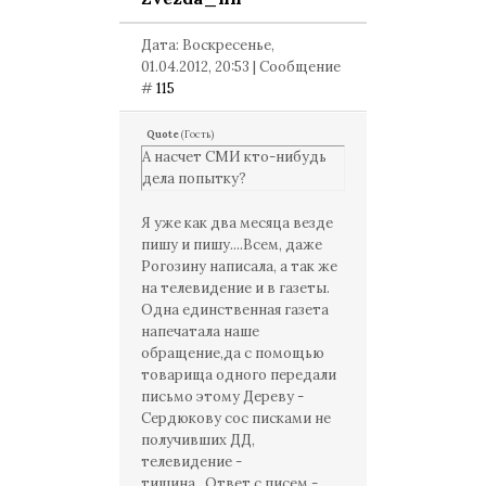
Дата: Воскресенье,
01.04.2012, 20:53 | Сообщение
#
115
Quote
(
Гость
)
А насчет СМИ кто-нибудь
дела попытку?
Я уже как два месяца везде
пишу и пишу....Всем, даже
Рогозину написала, а так же
на телевидение и в газеты.
Одна единственная газета
напечатала наше
обращение,да с помощью
товарища одного передали
письмо этому Дереву -
Сердюкову сос писками не
получивших ДД,
телевидение -
тишина...Ответ с писем -