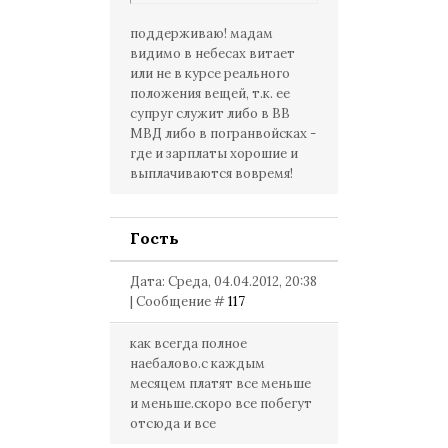
пишете, у нас в части
обделён не был никто... А
поддерживаю! мадам
ЕДВ (которого теперь нет)
видимо в небесах витает
видимо муж до дома не
или не в курсе реального
доносил просто... Вникать
положения вещей, т.к. ее
надо детальней!!!
супруг служит либо в ВВ
МВД либо в погранвойсках -
где и зарплаты хорошие и
выплачиваются вовремя!
Гость
Дата: Среда, 04.04.2012, 20:38
| Сообщение #
117
как всегда полное
наебалово.с каждым
месяцем платят все меньше
и меньше.скоро все побегут
отсюда и все