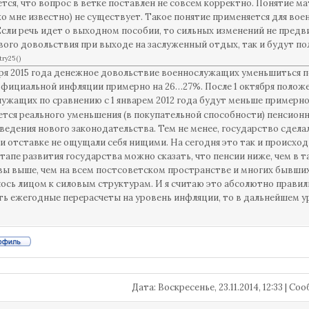
тся, что вопрос в ветке поставлен не совсем корректно. Понятие 
ко мне известно) не существует. Такое понятие применяется для в
Если речь идет о выходном пособии, то сильных изменений не предв
ого довольствия при выходе на заслуженный отдых, так и будут по
try25
(
)
бря 2015 года денежное довольствие военнослужащих уменьшиться по
фициальной инфляции примерно на 26…27%. После 1 октября положен
ужащих по сравнению с 1 январем 2012 года будут меньше примерно
ется реального уменьшения (в покупательной способности) пенсионно
ведения нового законодательства. Тем не менее, государство сдела
ли отставке не ощущали себя нищими. На сегодня это так и происходи
тапе развития государства можно сказать, что пенсии ниже, чем в та
вы выше, чем на всем постсоветском пространстве и многих бывши
ось лицом к силовым структурам. И я считаю это абсолютно правил
ь ежегодные перерасчеты на уровень инфляции, то в дальнейшем у
Дата: Воскресенье, 23.11.2014, 12:33 | С