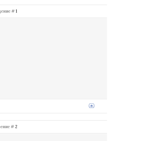
бщение #
1
бщение #
2