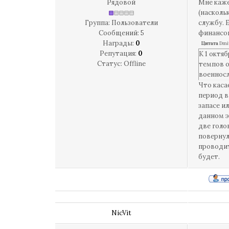
Рядовой
Мне каже
(насколь
Группа: Пользователи
службу. 
Сообщений:
5
финансов
Награды:
0
Цитата
Dmi
Репутация:
0
К 1 октя
Статус:
Offline
темпов о
военносл
Что каса
период в
запасе и
данном э
две голо
повернул
проводит
будет.
NicVit