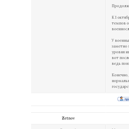
Продолжи
К 1 октя
темпов о
военносл
У военны
заметно 
уровня и
вот посл
ведь пон
Конечно,
нормальн
государс
Zetnov