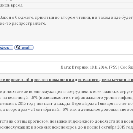
лишь время.
Закон о бюджете, принятый во втором чтении, и в таком виде будет 
кие-то распространяете.
Дата: Вторник, 18.11.2014, 17:59 | Соо
ее вероятный прогноз повышения денежного довольствия и в
 довольствие военнослужащих и сотрудников всех силовых структур
 на величину 5…6% (в зависимости от официального уровня инфляц
пенсии в 2015 году повысят дважды. Первый раз с 1 января за сче
%, а второй раз - с 1 октября на 5…6%, как и денежное довольствие 
тствии с этим прогнозом повышения денежного довольствия и вое
оеннослужащих и военных пенсионеров до и после 1 октября 2015 год