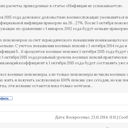
м расчеты, приведенные в статье «Инфляция не успокаивается» .
бря 2015 года денежное довольствие военнослужащих уменьшиться по
фициальной инфляции примерно на 26…27%. После 1 октября положен
ужащих по сравнению с 1 январем 2012 года будут меньше примерно
х пенсионеров за счет периодического повышения понижающего к
меньше. С учетом повышения военных пенсий с 1 октября 2014 года и 
нфляции 5…6 процентов военные пенсии к 1 октября 2015 года будут со
е 1 октября 2015 года реальный уровень военных пенсий практически с
ижающий коэффициент к 1 октября 2015 года будет составлять уже не 
 все военные пенсионеры, а не только пенсионеры из числа военных 
о жить и получать заслуженную 100% пенсию уже сегодня, но как п
тва, эти желание остаются пока только мечтами…
Дата: Воскресенье, 23.11.2014, 11:11 | С