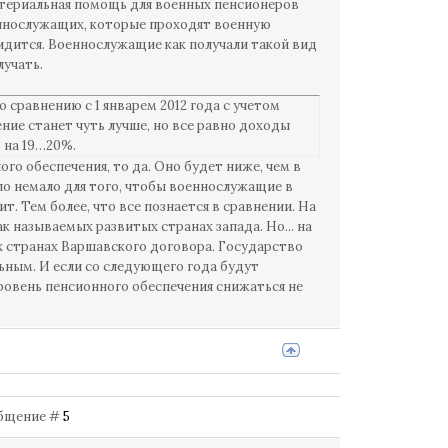
материальная помощь для военных пенсионеров
оеннослужащих, которые проходят военную
идится. Военнослужащие как получали такой вид
лучать.
 сравнению с 1 январем 2012 года с учетом
ие станет чуть лучше, но все равно доходы
 на 19…20%.
го обеспечения, то да. Оно будет ниже, чем в
ло немало для того, чтобы военнослужащие в
т. Тем более, что все познается в сравнении. На
к называемых развитых странах запада. Но... на
х странах Варшавского договора. Государство
ьным. И если со следующего года будут
ровень пенсионного обеспечения снижаться не
ообщение #
5