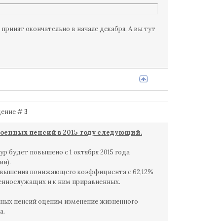
принят окончательно в начале декабря. А вы тут
бщение #
3
оенных пенсий в 2015 году следующий.
 будет повышено с 1 октября 2015 года
ии).
т повышения понижающего коэффициента с 62,12%
военнослужащих и к ним приравненных.
нных пенсий оценим изменение жизненного
а.