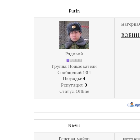
PutIn
материал
ВОЕНН
Рядовой
Группа: Пользователи
Сообщений:
1314
Награды:
4
Репутация:
0
Статус:
Offline
NicVit
Генерал-майор
Цитата
nev