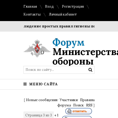
Главная
Вход
Регистрация
Контакты
Личный кабинет
оки?
Соблюдение простых правил гигиены помогает сохран
Форум
Министерств
обороны
МЕНЮ САЙТА
[
Новые сообщения
·
Участники
·
Правила
форума
·
Поиск
·
RSS
]
Страница
3
из
3
«
1