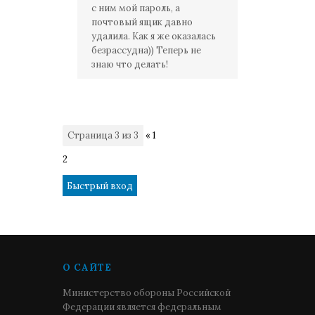
с ним мой пароль, а
почтовый ящик давно
удалила. Как я же оказалась
безрассудна)) Теперь не
знаю что делать!
Страница
3
из
3
«
1
2
3
О САЙТЕ
Министерство обороны Российской
Федерации является федеральным