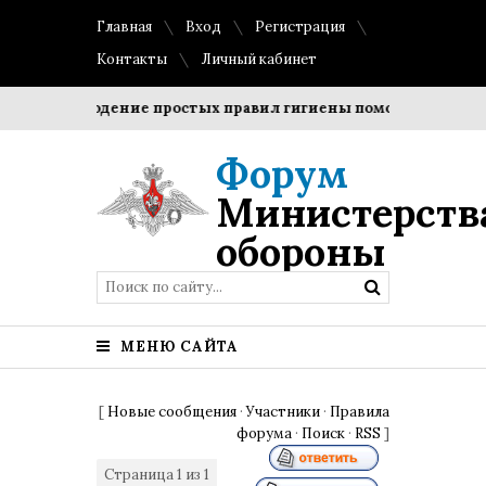
Главная
Вход
Регистрация
Контакты
Личный кабинет
Соблюдение простых правил гигиены помогает сохранить
Форум
Министерств
обороны
МЕНЮ САЙТА
[
Новые сообщения
·
Участники
·
Правила
форума
·
Поиск
·
RSS
]
Страница
1
из
1