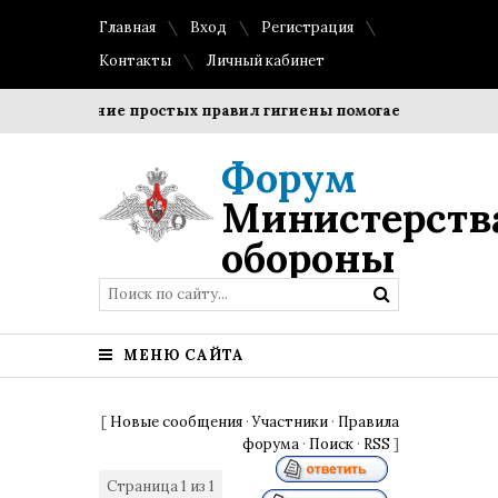
Главная
Вход
Регистрация
Контакты
Личный кабинет
Соблюдение простых правил гигиены помогает сохранить п
Форум
Министерств
обороны
МЕНЮ САЙТА
[
Новые сообщения
·
Участники
·
Правила
форума
·
Поиск
·
RSS
]
Страница
1
из
1