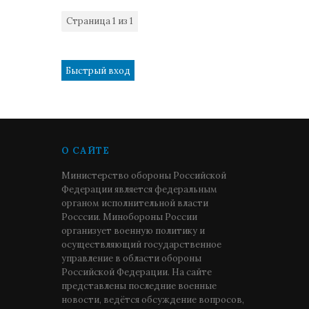
Страница
1
из
1
1
О САЙТЕ
Министерство обороны Российской
Федерации является федеральным
органом исполнительной власти
Росссии. Минобороны России
организует военную политику и
осуществляющий государственное
управление в области обороны
Российской Федерации. На сайте
представлены последние военные
новости, ведётся обсуждение вопросов,