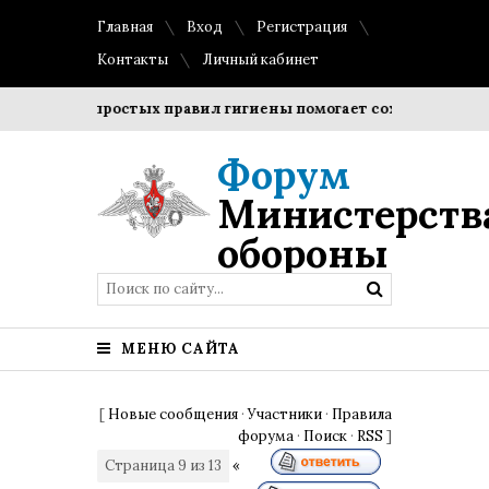
Главная
Вход
Регистрация
Контакты
Личный кабинет
ение простых правил гигиены помогает сохранить прозрачн
Форум
Министерств
обороны
МЕНЮ САЙТА
[
Новые сообщения
·
Участники
·
Правила
форума
·
Поиск
·
RSS
]
Страница
9
из
13
«