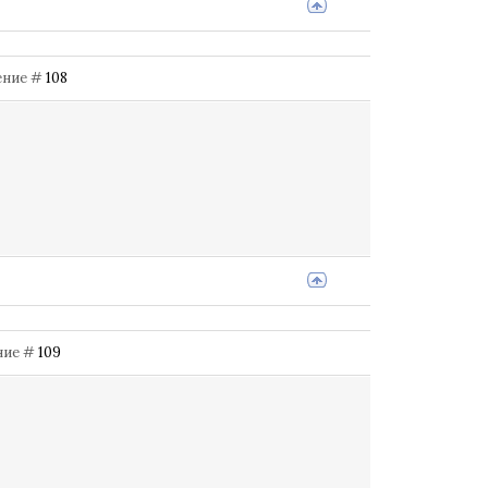
щение #
108
ение #
109