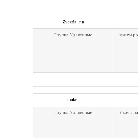
Zvezda_nn
Группа: Удаленные
зря ты ро
maket
Группа: Удаленные
У меня н