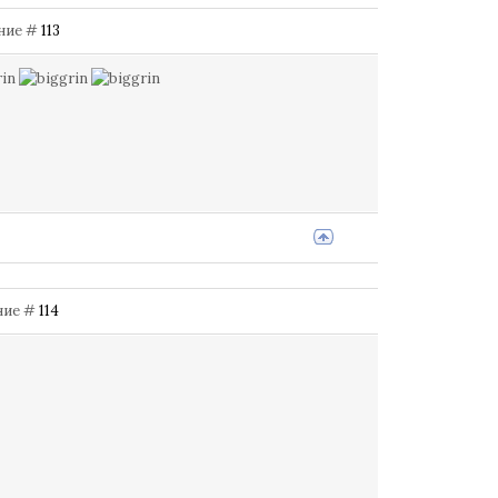
ение #
113
ение #
114