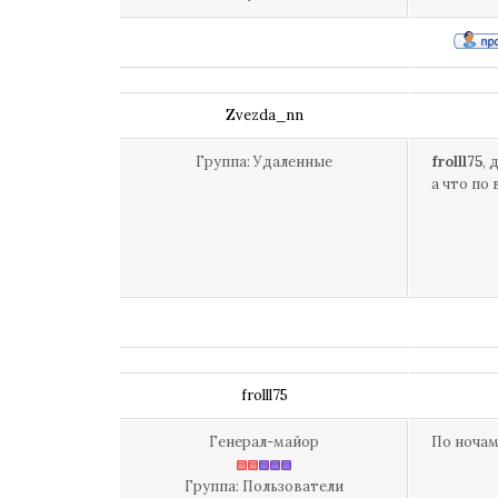
Zvezda_nn
Группа: Удаленные
frolll75
, 
а что по
frolll75
Генерал-майор
По ночам
Группа: Пользователи