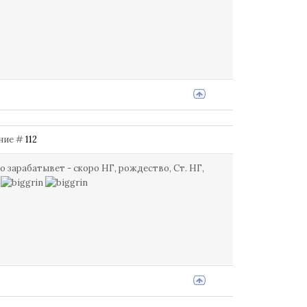
ение #
112
о зарабатывет - скоро НГ, рождество, Ст. НГ,