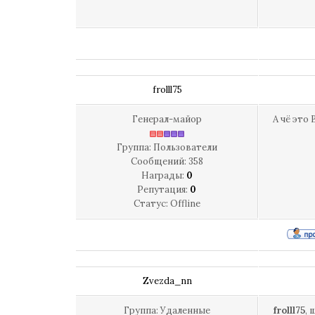
frolll75
Генерал-майор
А чё это 
Группа: Пользователи
Сообщений:
358
Награды:
0
Репутация:
0
Статус:
Offline
Zvezda_nn
Группа: Удаленные
frolll75
, 