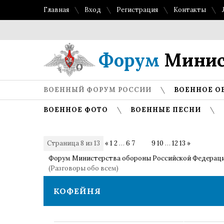
Главная
Вход
Регистрация
Контакты
То
Форум
Минис
ВОЕННЫЙ ФОРУМ РОССИИ
ВОЕННОЕ О
ВОЕННОЕ ФОТО
ВОЕННЫЕ ПЕСНИ
Страница
8
из
13
«
1
2
…
6
7
8
9
10
…
12
13
»
Форум Министерства обороны Российской Федерац
(Разговоры обо всем)
КОФЕЙНЯ