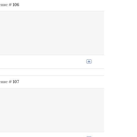
щение #
106
щение #
107