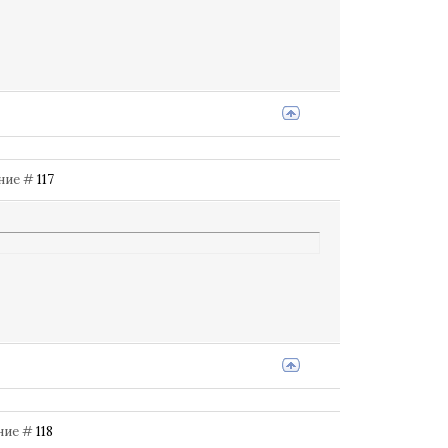
ение #
117
ение #
118