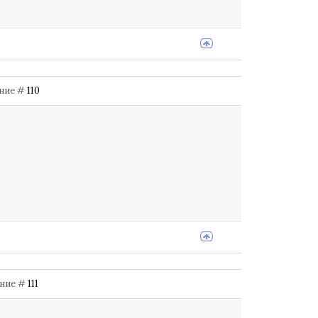
ение #
110
щение #
111