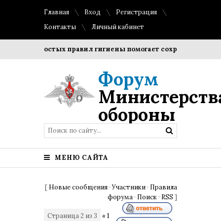
Главная
Вход
Регистрация
Контакты
Личный кабинет
ие простых правил гигиены помогает сохранить прозрачност
Форум
Министерств
обороны
МЕНЮ САЙТА
[
Новые сообщения
·
Участники
·
Правила
форума
·
Поиск
·
RSS
]
Страница
2
из
3
«
1