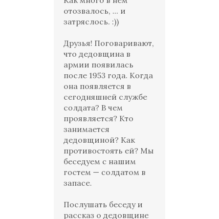
Как много в нем
отозвалось, ... и
затряслось. :))
Друзья! Поговаривают,
что дедовщина в
армии появилась
после 1953 года. Когда
она появляется в
сегодняшней службе
солдата? В чем
проявляется? Кто
занимается
дедовщиной? Как
противостоять ей? Мы
беседуем с нашим
гостем — солдатом в
запасе.
Послушать беседу и
рассказ о дедовщине