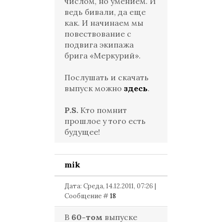
числом, но умением. И
ведь бивали, да еще
как. И начинаем мы
повествование с
подвига экипажа
брига «Меркурий».
Послушать и скачать
выпуск можно
здесь
.
P.S.
Кто помнит
прошлое у того есть
будущее!
mik
Дата: Среда, 14.12.2011, 07:26 |
Сообщение #
18
В
60-том
выпуске