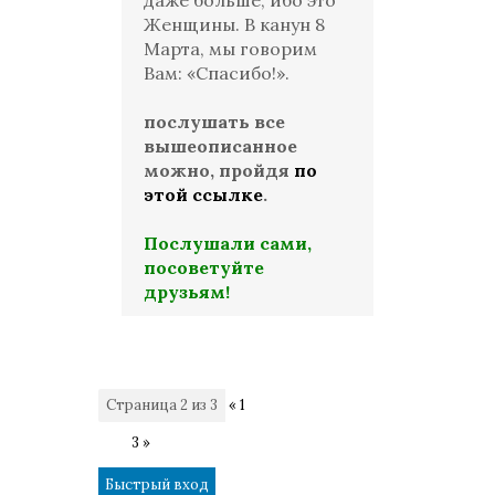
даже больше, ибо это
Женщины. В канун 8
Марта, мы говорим
Вам: «Спасибо!».
послушать все
вышеописанное
можно, пройдя
по
этой ссылке
.
Послушали сами,
посоветуйте
друзьям!
Страница
2
из
3
«
1
2
3
»