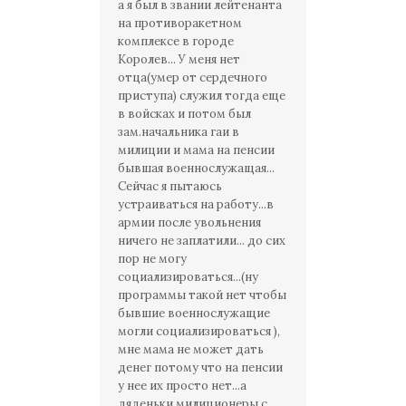
а я был в звании лейтенанта
на противоракетном
комплексе в городе
Королев... У меня нет
отца(умер от сердечного
приступа) служил тогда еще
в войсках и потом был
зам.начальника гаи в
милиции и мама на пенсии
бывшая военнослужащая...
Сейчас я пытаюсь
устраиваться на работу...в
армии после увольнения
ничего не заплатили... до сих
пор не могу
социализироваться...(ну
программы такой нет чтобы
бывшие военнослужащие
могли социализироваться ),
мне мама не может дать
денег потому что на пенсии
у нее их просто нет...а
дяденьки милиционеры с