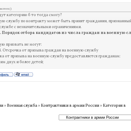
hscreen
(
)
дут категорию б то тогда смогу?
ую службу по контракту может быть принят гражданин, признанный
службе с незначительными ограничениями.
5. Порядок отбора кандидатов из числа граждан на военную с
ую призвать не могут:
4. Отсрочка от призыва граждан на военную службу
чка от призыва на военную службу предоставляется гражданам:
им двух и более детей;
ии
»
Военная служба
»
Контрактники в армии России
»
Категория в