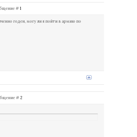
Сообщение #
1
ченно годен, могу ли я пойти в армию по
Сообщение #
2