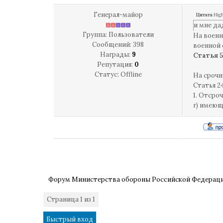
Генерал-майор
Цитата
Hig
и мне да
Группа: Пользователи
На военн
Сообщений:
398
военной 
Награды:
9
Статья 
Репутация:
0
Статус:
Offline
На срочн
Статья 2
1. Отсро
г) имеющ
Форум Министерства обороны Российской Федерац
Страница
1
из
1
1