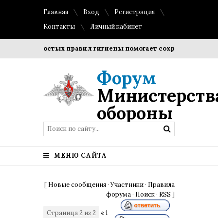
Главная
Вход
Регистрация
Контакты
Личный кабинет
ние простых правил гигиены помогает сохранить прозрачнос
Форум
Министерств
обороны
МЕНЮ САЙТА
[
Новые сообщения
·
Участники
·
Правила
форума
·
Поиск
·
RSS
]
Страница
2
из
2
«
1