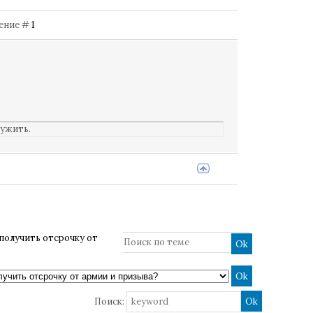
щение #
1
ужить.
получить отсрочку от
Поиск: