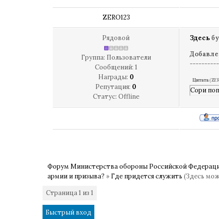
ZERO123
Рядовой
Здесь
бу
Добавле
Группа: Пользователи
----------
Сообщений:
1
Награды:
0
Цитата
(
ZER
Репутация:
0
Сори поп
Статус:
Offline
Форум Министерства обороны Российской Федерац
армии и призыва?
»
Где придется служить
(Здесь мо
Страница
1
из
1
1