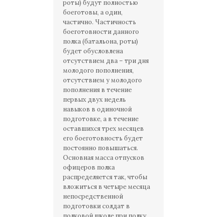
роты) будут полностью
боеготовы, а один,
частично. Частичность
боеготовности данного
полка (батальона, роты)
будет обусловлена
отсутствием два – три дня
молодого пополнения,
отсутствием у молодого
пополнения в течение
первых двух недель
навыков в одиночной
подготовке, а в течение
оставшихся трех месяцев
его боеготовность будет
постоянно повышаться.
Основная масса отпусков
офицеров полка
распределяется так, чтобы
вложиться в четыре месяца
непосредственной
подготовки солдат в
полковой школе при полку.