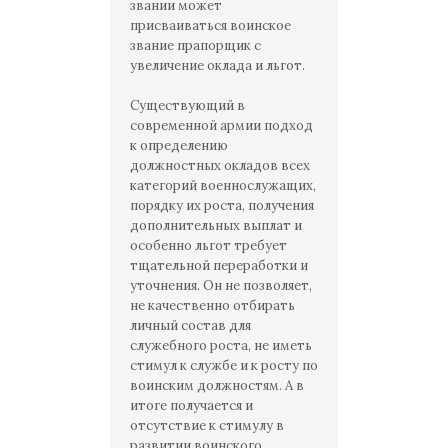
звании может
присваиваться воинское
звание прапорщик с
увеличение оклада и льгот.
Существующий в
современной армии подход
к определению
должностных окладов всех
категорий военнослужащих,
порядку их роста, получения
дополнительных выплат и
особенно льгот требует
тщательной переработки и
уточнения. Он не позволяет,
не качественно отбирать
личный состав для
служебного роста, не иметь
стимул к службе и к росту по
воинским должностям. А в
итоге получается и
отсутствие к стимулу в
развитии воинского