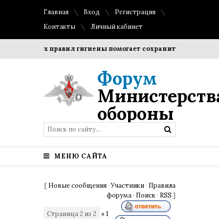
Главная
Вход
Регистрация
Контакты
Личный кабинет
стых правил гигиены помогает сохранить прозрачность и фо
Форум
Министерств
обороны
МЕНЮ САЙТА
[
Новые сообщения
·
Участники
·
Правила
форума
·
Поиск
·
RSS
]
Страница
2
из
2
«
1