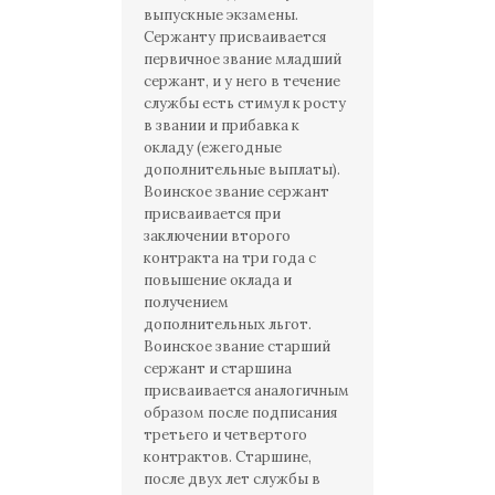
выпускные экзамены.
Сержанту присваивается
первичное звание младший
сержант, и у него в течение
службы есть стимул к росту
в звании и прибавка к
окладу (ежегодные
дополнительные выплаты).
Воинское звание сержант
присваивается при
заключении второго
контракта на три года с
повышение оклада и
получением
дополнительных льгот.
Воинское звание старший
сержант и старшина
присваивается аналогичным
образом после подписания
третьего и четвертого
контрактов. Старшине,
после двух лет службы в