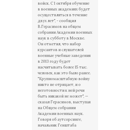
войск. С 1 октября обучение
в военных академиях будет
осуществляться в течение
двух лет", - сообщил
В.Герасимов на общем
собрании Академии военных
наук в субботу в Москве.
Он отметил, что набор
курсантов и слушателей
военные учебные заведения
в 2013 году будет
насчитывать более 15 тыс.
человек, как это было ранее.
"Крупномасштабную войну
никто не отрицает, и о
неготовности к ней речи
быть никакой не может", —
сказал Герасимов, выступая
на Общем собрании
Академии военных наук.
Говоря об аутсорсинге,
начальник Генштаба