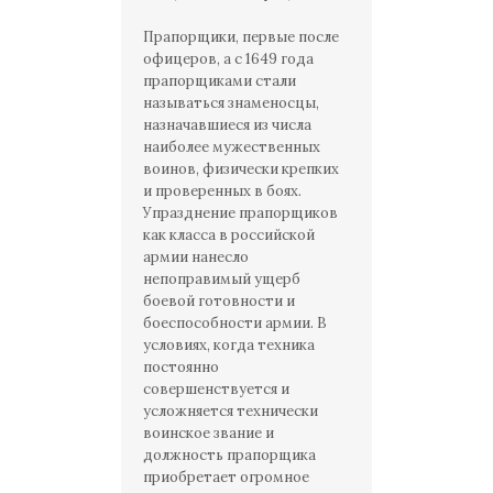
Прапорщики, первые после
офицеров, а с 1649 года
прапорщиками стали
называться знаменосцы,
назначавшиеся из числа
наиболее мужественных
воинов, физически крепких
и проверенных в боях.
Упразднение прапорщиков
как класса в российской
армии нанесло
непоправимый ущерб
боевой готовности и
боеспособности армии. В
условиях, когда техника
постоянно
совершенствуется и
усложняется технически
воинское звание и
должность прапорщика
приобретает огромное