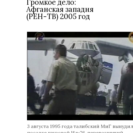
Громкое дело:
Афганская западня
(РЕН-ТВ) 2005 год
3 августа 1995 года талибский МиГ вынудил
посадке грузовой Ил-76, перевозивший