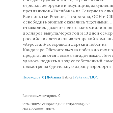
стрелковое оружие и амуницию, закупленн
противников «Талибана» из Северного алья
Все попытки России, Татарстана, ООН и С
освободить экипаж оказались тщетными. 
отказались даже от нескольких миллионов
долларов выкупа.Через год и 13 дней семер
российских летчиков из татарской компан
«Аэростан» совершили дерзкий побег из
Кандагара.Обстоятельства побега до сих п
представляются весьма загадочными. Летч
удалось поднять в воздух собственный само
несмотря на бдительную охрану аэропорта
Переходов
:
0
|
Добавил
:
Babici
|
Рейтинг
:
1.0
/
1
Всего комментариев
:
0
idth="100%" cellspacing="1" cellpadding="2"
class="commTable">