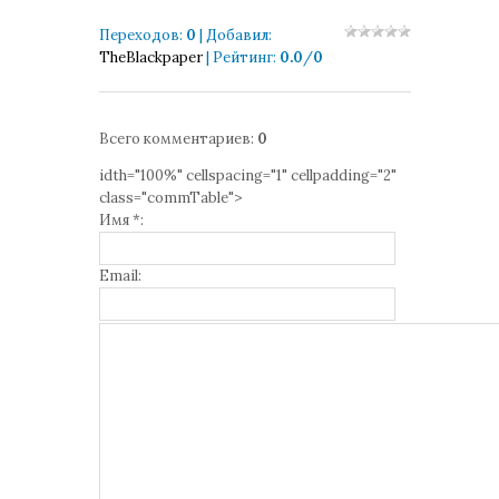
Переходов
:
0
|
Добавил
:
TheBlackpaper
|
Рейтинг
:
0.0
/
0
Всего комментариев
:
0
idth="100%" cellspacing="1" cellpadding="2"
class="commTable">
Имя *:
Email: