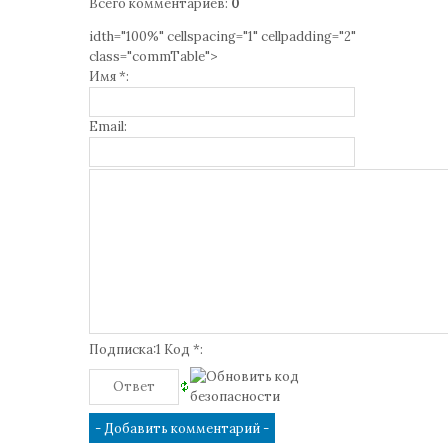
Всего комментариев
:
0
idth="100%" cellspacing="1" cellpadding="2"
class="commTable">
Имя *:
Email:
Подписка:1 Код *: