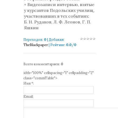
+ Видеозаписи интервью, взятые
у курсантов Подольских училищ,
участвовавших в тех событиях:
Б. Н. Рудаков, Л. Ф. Леонов, Г. П.
Яшкин
Переходов
:
0
|
Добавил
:
TheBlackpaper
|
Рейтинг
:
0.0
/
0
Всего комментариев
:
0
idth="100%" cellspacing="1" cellpadding="2"
class="commTable">
Имя *:
Email: