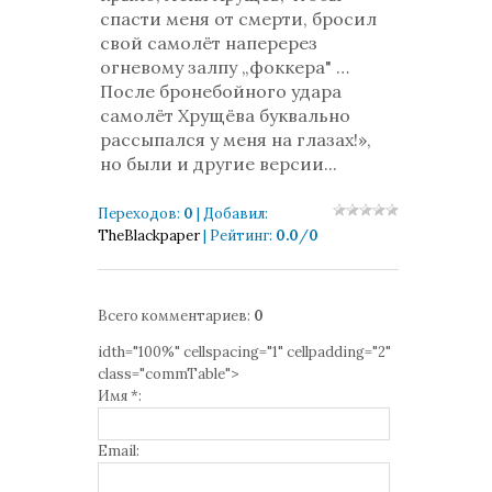
спасти меня от смерти, бросил
свой самолёт наперерез
огневому залпу „фоккера" …
После бронебойного удара
самолёт Хрущёва буквально
рассыпался у меня на глазах!»,
но были и другие версии...
Переходов
:
0
|
Добавил
:
TheBlackpaper
|
Рейтинг
:
0.0
/
0
Всего комментариев
:
0
idth="100%" cellspacing="1" cellpadding="2"
class="commTable">
Имя *:
Email: