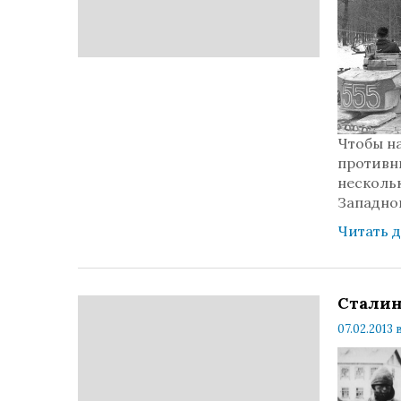
Чтобы н
противн
несколь
Западно
Читать 
Сталин
07.02.2013 в