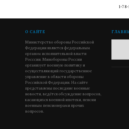
1-7
8-
О САЙТЕ
ГЛАВН
Министерство обороны Российской
Федерации является федеральным
органом исполнительной власти
Росссии. Минобороны России
организует военную политику и
осуществляющий государственное
управление в области обороны
Российской Федерации. На сайте
представлены последние военные
новости, ведётся обсуждение вопросов,
касающихся военной ипотеки, пенсии
военным пенсионерами прочих
вопросов.