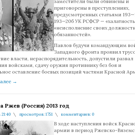
заместители были обвинены и
приговорены в преступлениях,
предусмотренных статьями 193—
193—20б УК РСФСР — «халатность
«неисполнение своих должност
обязанностей».
Павлов будучи командующим во
Западного фронта проявил трусо
вие власти, нераспорядительность, допустили развал
ия войсками, сдачу оружия противнику без боя и
ьное оставление боевых позиций частями Красной Ар
далее
→
а Ржев (Россия) 2013 год
в 21:40
просмотров: 1751
комментариев: 0
В ходе наступления войск Красн
армии в период Ржевско-Вязем