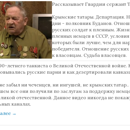
Рассказывает
Гвардии сержант 
Крымские татары. Департация. 
дни - полковник Буданов. Отно
русских солдат к пленным. Жизн
пленных немцев в СССР, условия
которых были лучше, чем для на
победителя. Отношение русских
к власовцам. Судьба власовцев.
90-летнего танкиста о Великой Отечественной войне. 
овывались русские парни и как дезертировали кавказ
не забыл ни чеченцев, ни ингушей, не крымских татар..
шем все они получили по заслугам за поддержку немце
ликой отечественной. Данное видео никогда не покаж
ьных каналах.
далее
→