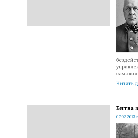
бездейст
управлен
самовол
Читать 
Битва з
07.02.2013 