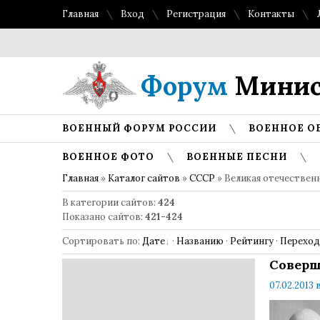
Главная
Вход
Регистрация
Контакты
Форум
Минис
ВОЕННЫЙ ФОРУМ РОССИИ
ВОЕННОЕ О
ВОЕННОЕ ФОТО
ВОЕННЫЕ ПЕСНИ
Главная
»
Каталог сайтов
»
СССР
» Великая отечествен
В категории сайтов
:
424
Показано сайтов
:
421-424
Сортировать по
:
Дате
·
Названию
·
Рейтингу
·
Перехо
Соверше
07.02.2013 в