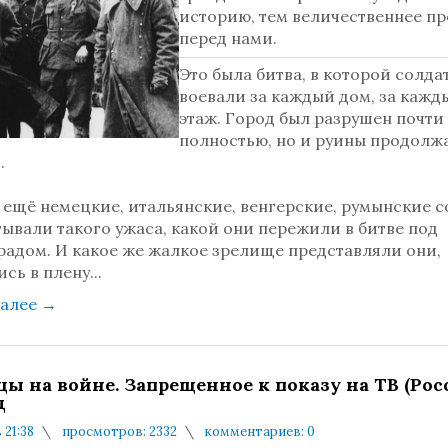
историю, тем величественнее пр
перед нами.
Это была битва, в которой солда
воевали за каждый дом, за кажд
этаж. Город был разрушен почти
полностью, но и руины продолж
.
 ещё немецкие, итальянские, венгерские, румынские 
ывали такого ужаса, какой они пережили в битве под
радом. И какое же жалкое зрелище представляли они,
сь в плену...
далее
→
цы на войне. Запрещенное к показу на ТВ (Рос
д
 21:38
просмотров: 2332
комментариев: 0