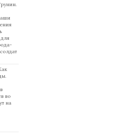
Трунин.
Наши
шения
ь
 для
рода-
 солдат
Как
цы.
 в
в во
ут на