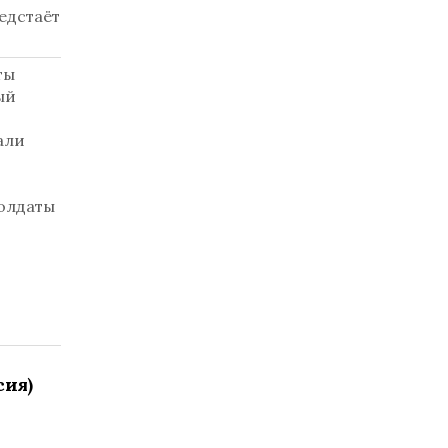
едстаёт
ты
ый
али
солдаты
сия)