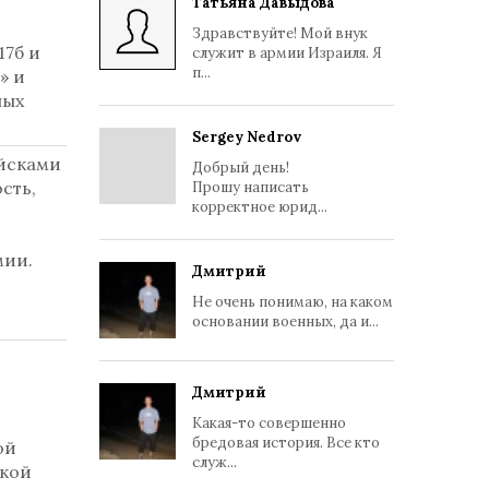
Татьяна Давыдова
Здравствуйте! Мой внук
17б и
служит в армии Израиля. Я
п...
» и
ных
Sergey Nedrov
йсками
Добрый день!
сть,
Прошу написать
корректное юрид...
мии.
Дмитрий
Не очень понимаю, на каком
основании военных, да и...
Дмитрий
Какая-то совершенно
бредовая история. Все кто
ой
служ...
ской