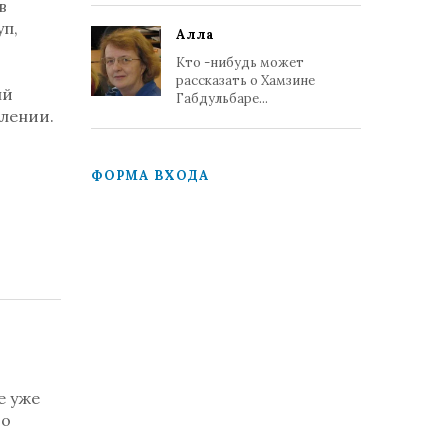
в
уп,
Алла
Кто -нибудь может
рассказать о Хамзине
ый
Габдульбаре...
лении.
ФОРМА ВХОДА
е уже
то