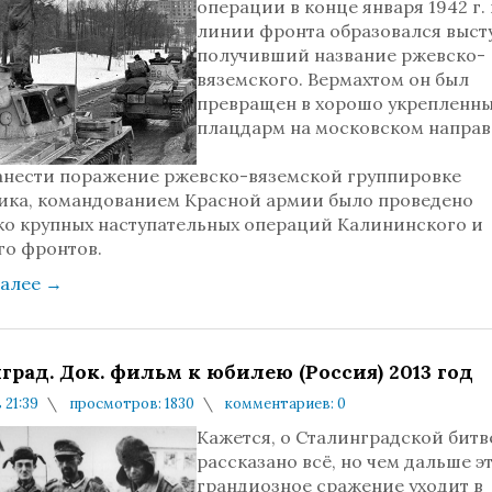
операции в конце января 1942 г. 
линии фронта образовался выст
получивший название ржевско-
вяземского. Вермахтом он был
превращен в хорошо укрепленн
плацдарм на московском направ
анести поражение ржевско-вяземской группировке
ика, командованием Красной армии было проведено
ко крупных наступательных операций Калининского и
го фронтов.
далее
→
град. Док. фильм к юбилею (Россия) 2013 год
 21:39
просмотров: 1830
комментариев: 0
Кажется, о Сталинградской битв
рассказано всё, но чем дальше э
грандиозное сражение уходит в